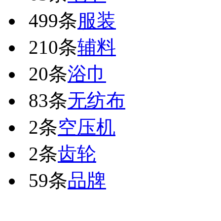
499条
服装
210条
辅料
20条
浴巾
83条
无纺布
2条
空压机
2条
齿轮
59条
品牌