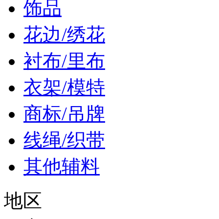
饰品
花边/绣花
衬布/里布
衣架/模特
商标/吊牌
线绳/织带
其他辅料
地区