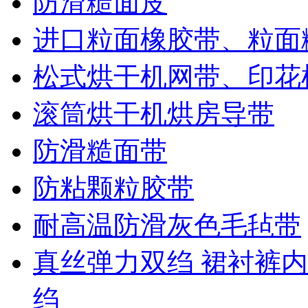
防滑糙面皮
进口粒面橡胶带、粒面
松式烘干机网带、印花
滚筒烘干机烘房导带
防滑糙面带
防粘颗粒胶带
耐高温防滑灰色毛毡带
真丝弹力双绉 裙衬裤内
绉