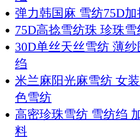
弹力韩国麻 雪纺75D
75D高捻雪纺珠 珍珠
30D单丝天丝雪纺 薄纱
绉
米兰麻阳光麻雪纺 女装
色雪纺
高密珍珠雪纺 雪纺绉 
料