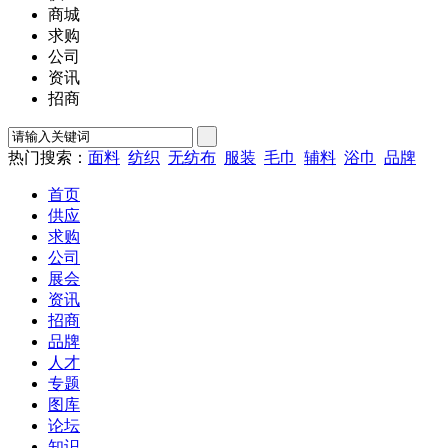
商城
求购
公司
资讯
招商
热门搜索：
面料
纺织
无纺布
服装
毛巾
辅料
浴巾
品牌
首页
供应
求购
公司
展会
资讯
招商
品牌
人才
专题
图库
论坛
知识