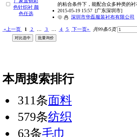
的粘合条件下，能配合众多种类的衬
2015-05-19 15:57
[广东深圳市]
深圳市华磊服装衬布有限公司
«上一页
1
2
…
3
…
4
5
下一页»
共99条/5页
本周搜索排行
311条
面料
579条
纺织
63条
毛巾