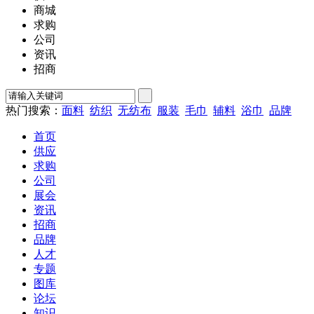
商城
求购
公司
资讯
招商
热门搜索：
面料
纺织
无纺布
服装
毛巾
辅料
浴巾
品牌
首页
供应
求购
公司
展会
资讯
招商
品牌
人才
专题
图库
论坛
知识