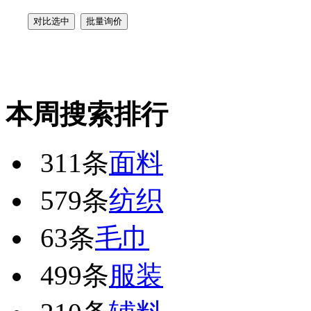
本周搜索排行
311条
面料
579条
纺织
63条
毛巾
499条
服装