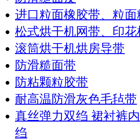
进口粒面橡胶带、粒面
松式烘干机网带、印花
滚筒烘干机烘房导带
防滑糙面带
防粘颗粒胶带
耐高温防滑灰色毛毡带
真丝弹力双绉 裙衬裤内
绉