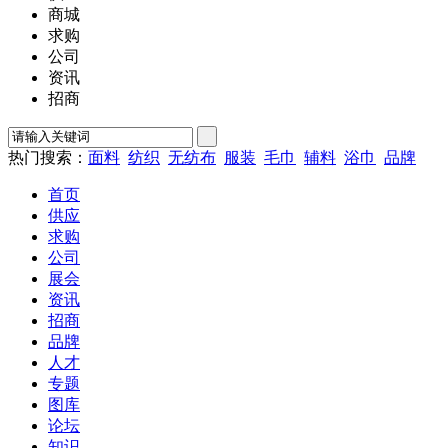
商城
求购
公司
资讯
招商
热门搜索：
面料
纺织
无纺布
服装
毛巾
辅料
浴巾
品牌
首页
供应
求购
公司
展会
资讯
招商
品牌
人才
专题
图库
论坛
知识