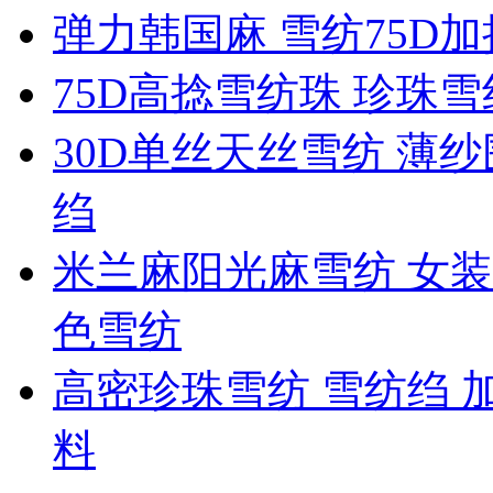
弹力韩国麻 雪纺75D
75D高捻雪纺珠 珍珠
30D单丝天丝雪纺 薄纱
绉
米兰麻阳光麻雪纺 女装
色雪纺
高密珍珠雪纺 雪纺绉 
料