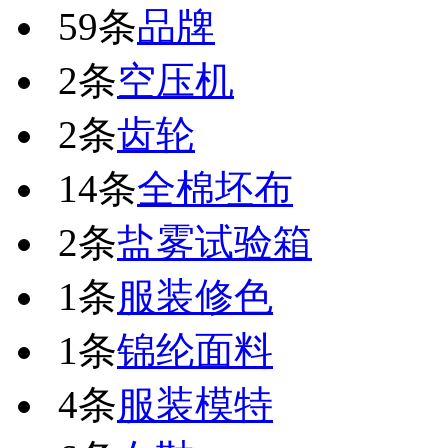
59条
品牌
2条
空压机
2条
齿轮
14条
全棉坯布
2条
盐雾试验箱
1条
服装修色
1条
锦纶面料
4条
服装模特