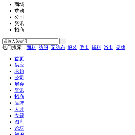
商城
求购
公司
资讯
招商
热门搜索：
面料
纺织
无纺布
服装
毛巾
辅料
浴巾
品牌
首页
供应
求购
公司
展会
资讯
招商
品牌
人才
专题
图库
论坛
知识