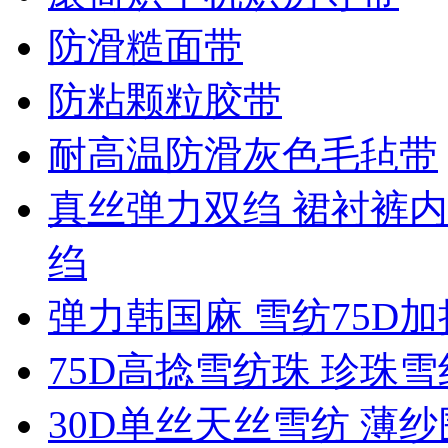
防滑糙面带
防粘颗粒胶带
耐高温防滑灰色毛毡带
真丝弹力双绉 裙衬裤内
绉
弹力韩国麻 雪纺75D
75D高捻雪纺珠 珍珠
30D单丝天丝雪纺 薄纱