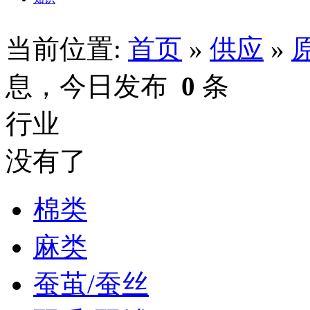
当前位置:
首页
»
供应
»
息，今日发布
0
条
行业
没有了
棉类
麻类
蚕茧/蚕丝