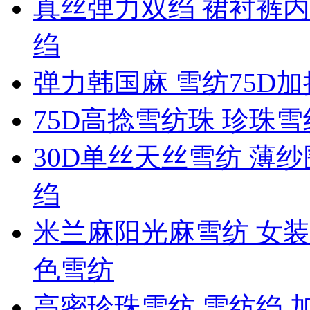
真丝弹力双绉 裙衬裤内
绉
弹力韩国麻 雪纺75D
75D高捻雪纺珠 珍珠
30D单丝天丝雪纺 薄纱
绉
米兰麻阳光麻雪纺 女装
色雪纺
高密珍珠雪纺 雪纺绉 