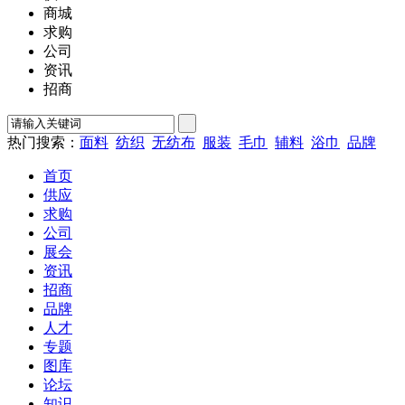
商城
求购
公司
资讯
招商
热门搜索：
面料
纺织
无纺布
服装
毛巾
辅料
浴巾
品牌
首页
供应
求购
公司
展会
资讯
招商
品牌
人才
专题
图库
论坛
知识