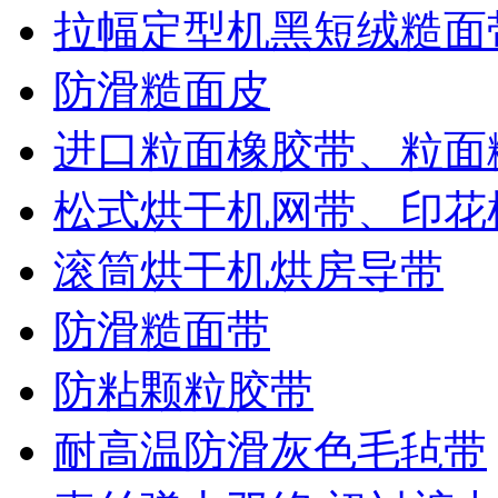
拉幅定型机黑短绒糙面
防滑糙面皮
进口粒面橡胶带、粒面
松式烘干机网带、印花
滚筒烘干机烘房导带
防滑糙面带
防粘颗粒胶带
耐高温防滑灰色毛毡带