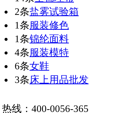
2条
盐雾试验箱
1条
服装修色
1条
锦纶面料
4条
服装模特
6条
女鞋
3条
床上用品批发
热线：400-0056-365