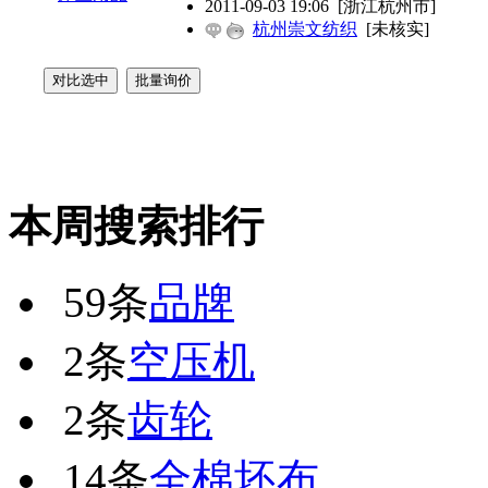
2011-09-03 19:06
[浙江杭州市]
杭州崇文纺织
[未核实]
本周搜索排行
59条
品牌
2条
空压机
2条
齿轮
14条
全棉坯布