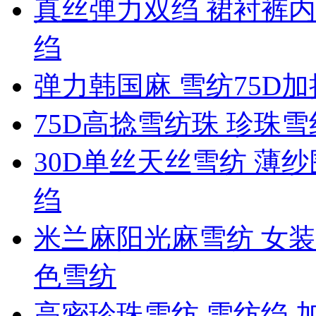
真丝弹力双绉 裙衬裤内
绉
弹力韩国麻 雪纺75D
75D高捻雪纺珠 珍珠
30D单丝天丝雪纺 薄纱
绉
米兰麻阳光麻雪纺 女装
色雪纺
高密珍珠雪纺 雪纺绉 