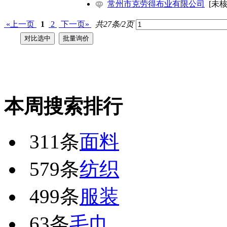
常州市克劳得布业有限公司
[未核
«上一页
1
2
下一页»
共27条/2页
本周搜索排行
311条
面料
579条
纺织
499条
服装
63条
毛巾