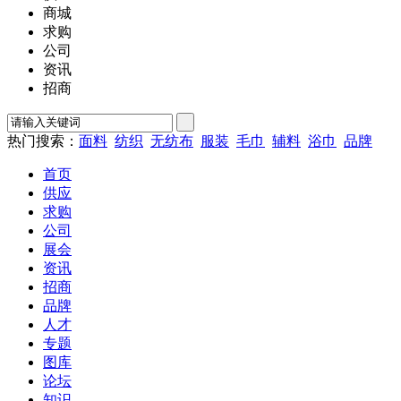
商城
求购
公司
资讯
招商
热门搜索：
面料
纺织
无纺布
服装
毛巾
辅料
浴巾
品牌
首页
供应
求购
公司
展会
资讯
招商
品牌
人才
专题
图库
论坛
知识