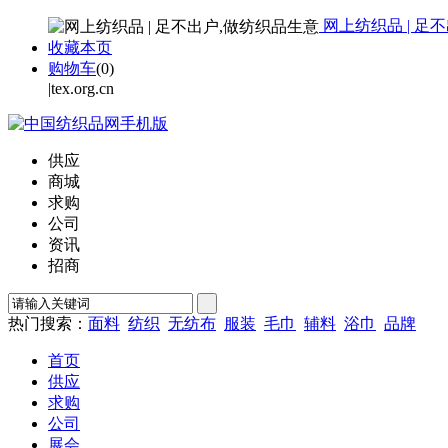
网上纺织品 | 足
收藏本页
购物车
(
0
)
|tex.org.cn
供应
商城
求购
公司
资讯
招商
热门搜索：
面料
纺织
无纺布
服装
毛巾
辅料
浴巾
品牌
首页
供应
求购
公司
展会