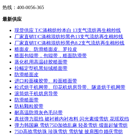
热线：400-0056-365
最新供应
现货供应 T/C涤棉纺纱本白 13支气流纺再生棉纱线
厂家直销T/C涤棉混纺纱黑色13支气流纺再生棉纱线
厂家直销T/C涤棉混纺纱黑色8.2支气流纺再生棉纱线
糙面皮、防滑糙面皮、罗拉皮
糙面包辊带，包辊带，糙面防滑带
蒸化机用高温硅胶糙面带
拉幅定型机黑短绒糙面带
防滑糙面皮
进口粒面橡胶带、粒面糙面带
松式烘干机网带、印花机烘房导带、隧道烘干机网带
滚筒烘干机烘房导带
防滑糙面带
防粘颗粒胶带
耐高温防滑灰色毛毡带
真丝弹力双绉 裙衬裤内衬布料 闪光素缎雪纺 花瑶双绉
弹力韩国麻 雪纺75D加捻乱麻 轻盈雪纺 缎面起皱雪纺
75D高捻雪纺珠 珍珠雪纺 雪纺皱 披肩围巾婚庆雪纺