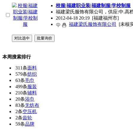
校服|福建职业装|福建制服|学校制服
福建梁氏服饰有限公司，供应:中.高
2012-04-18 20:19
[福建福州市]
福建梁氏服饰有限公司
[未核实
本周搜索排行
311条
面料
579条
纺织
63条
毛巾
499条
服装
210条
辅料
20条
浴巾
83条
无纺布
2条
空压机
2条
齿轮
59条
品牌