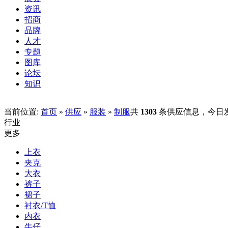
资讯
招商
品牌
人才
专题
图库
论坛
知识
当前位置:
首页
»
供应
»
服装
»
制服
共
1303
条供应信息，今日
行业
更多
上衣
夹克
大衣
裤子
裙子
衬衣/T恤
内衣
牛仔