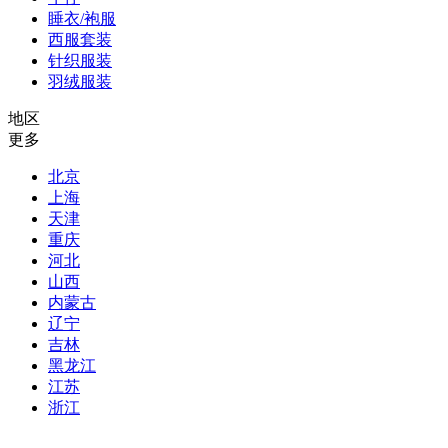
睡衣/袍服
西服套装
针织服装
羽绒服装
地区
更多
北京
上海
天津
重庆
河北
山西
内蒙古
辽宁
吉林
黑龙江
江苏
浙江