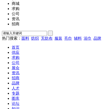
商城
求购
公司
资讯
招商
热门搜索：
面料
纺织
无纺布
服装
毛巾
辅料
浴巾
品牌
首页
供应
求购
公司
展会
资讯
招商
品牌
人才
专题
图库
论坛
知识