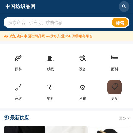
中国纺织品网
搜索
📢
欢迎访问中国纺织品网 — 纺织行业B2B供需服务平台
🛏️
🌾
🧵
🧶
原料
纱线
设备
面料
📋
🔗
👔
⚙️
家纺
辅料
坯布
更多
📦 最新供应
更多 >