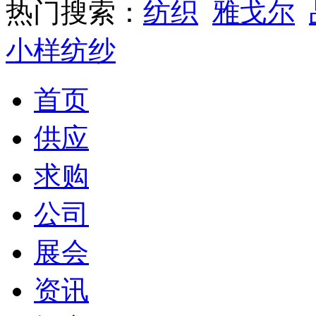
热门搜索：
纺织
雅戈尔
小样纺纱
首页
供应
求购
公司
展会
资讯