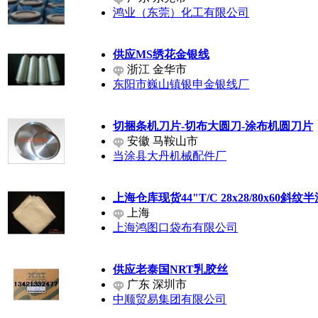
鸿业（东莞）化工有限公司
供应MS绣花金银线
浙江 金华市
东阳市巍山镇银申金银线厂
切捆条机刀片-切布大圆刀-涂布机圆刀片
安徽 马鞍山市
当涂县大丹机械配件厂
上海仓库现货44"T/C 28x28/80x60斜纹
上海
上海鸿图口袋布有限公司
供应老泰国NRT乳胶丝
广东 深圳市
中顺贸易集团有限公司