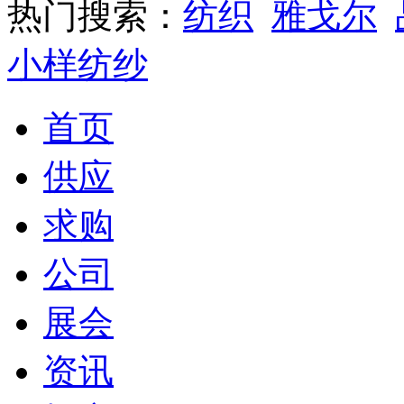
热门搜索：
纺织
雅戈尔
小样纺纱
首页
供应
求购
公司
展会
资讯