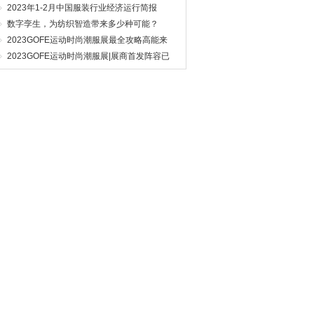
2023年1-2月中国服装行业经济运行简报
数字孪生，为纺织智造带来多少种可能？
2023GOFE运动时尚潮服展最全攻略高能来
袭，N多亮点燃爆今夏！
2023GOFE运动时尚潮服展|展商首发阵容已
就位,你Pick谁？