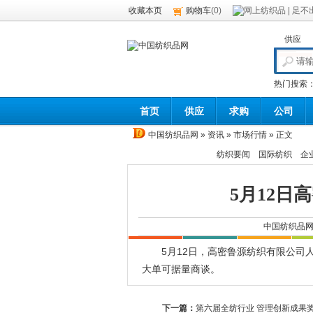
收藏本页
购物车
(
0
)
供应
热门搜索
首页
供应
求购
公司
中国纺织品网
»
资讯
»
市场行情
» 正文
纺织要闻
国际纺织
企
5月12日
中国纺织品
5月12日，高密鲁源纺织有限公司人棉
大单可据量商谈。
下一篇：
第六届全纺行业 管理创新成果