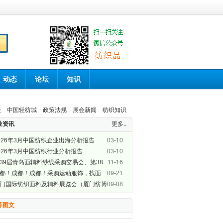
动态
论坛
知识
谈
中国轻纺城
政策法规
展会新闻
纺织知识
业资讯
更多..
026年3月中国纺织企业出海分析报告
03-10
026年3月中国纺织行业分析报告
03-10
39届青岛面辅料纱线采购交易会、第38
11-16
青岛纺织服装采购交易会盛大开幕
都！成都！成都！采购运动服饰，找面
09-21
，GOFE来了！
门国际纺织面料及辅料展览会（厦门纺博
09-08
）即将开展啦！
荐图文