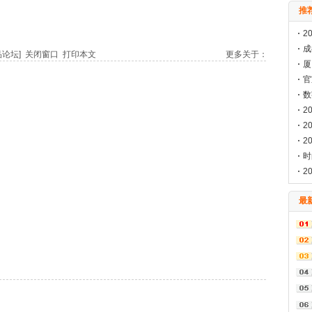
推
2
成
品论坛]
关闭窗口
打印本文
更多关于：
料
厦
会
官
海
数
2
已
2
2
构
时
发
2
来
最