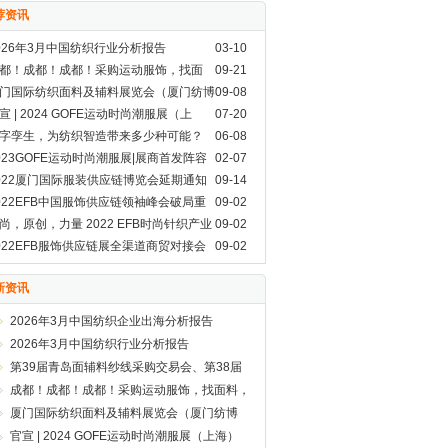
荐资讯
026年3月中国纺织行业分析报告
03-10
都！成都！成都！采购运动服饰，找面
09-21
，GOFE来了！
门国际纺织面料及辅料展览会（厦门纺博
09-08
）即将开展啦！
宣 | 2024 GOFE运动时尚潮服展（上
07-20
）
字孪生，为纺织智造带来多少种可能？
06-08
023GOFE运动时尚潮服展|展商首发阵容
02-07
就位,你Pick谁？
022厦门国际服装供应链博览会延期通知
09-14
022EFB中国服饰供应链领袖峰会破局重
09-02
，蝶变来袭！
尚，原创，力量 2022 EFB时尚针织产业
09-02
展论坛正式启动！
022EFB服饰供应链展全渠道商贸对接会
09-02
了！
新资讯
2026年3月中国纺织企业出海分析报告
2026年3月中国纺织行业分析报告
第39届青岛面辅料纱线采购交易会、第38届
青岛纺织服装采购交易会盛大开幕
成都！成都！成都！采购运动服饰，找面料，
GOFE来了！
厦门国际纺织面料及辅料展览会（厦门纺博
会）即将开展啦！
官宣 | 2024 GOFE运动时尚潮服展（上海）