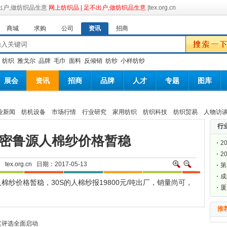
网上纺织品 | 足不出户,做纺织品生意
|tex.org.cn
商城
求购
公司
资讯
招商
：
纺织
雅戈尔
品牌
毛巾
面料
反倾销
纺纱
小样纺纱
展会
资讯
招商
品牌
人才
专题
图库
业新闻
纺机设备
市场行情
行业研究
家用纺织
纺织科技
纺织贸易
人物访
行
高密鲁源人棉纱价格暂稳
2
2
网
tex.org.cn
日期：2017-05-13
第
届
成
纱价格暂稳，30S的人棉纱报19800元/吨出厂，销量尚可，
料
厦
会
推
奖评选全面启动