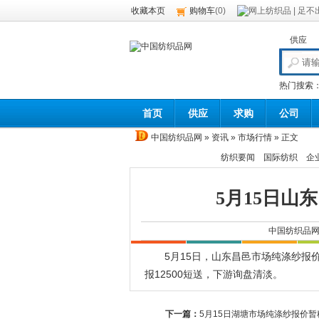
收藏本页
购物车
(
0
)
供应
热门搜索
首页
供应
求购
公司
中国纺织品网
»
资讯
»
市场行情
» 正文
纺织要闻
国际纺织
企
5月15日山
中国纺织品
5月15日，山东昌邑市场纯涤纱报价暂稳，
报12500短送，下游询盘清淡。
下一篇：
5月15日湖塘市场纯涤纱报价暂