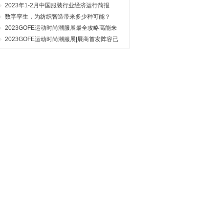
2023年1-2月中国服装行业经济运行简报
数字孪生，为纺织智造带来多少种可能？
2023GOFE运动时尚潮服展最全攻略高能来
袭，N多亮点燃爆今夏！
2023GOFE运动时尚潮服展|展商首发阵容已
就位,你Pick谁？