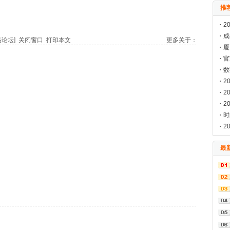
推
2
成
品论坛]
关闭窗口
打印本文
更多关于：
料
厦
会
官
海
数
2
已
2
2
构
时
发
2
来
最