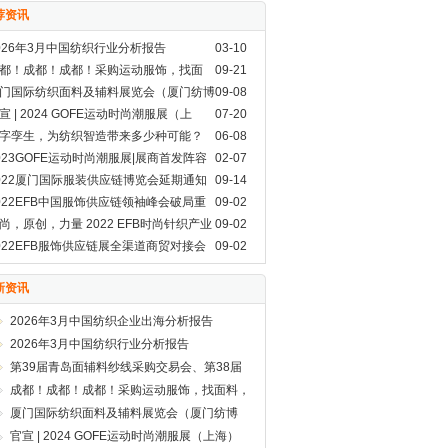
荐资讯
026年3月中国纺织行业分析报告
03-10
都！成都！成都！采购运动服饰，找面
09-21
，GOFE来了！
门国际纺织面料及辅料展览会（厦门纺博
09-08
）即将开展啦！
宣 | 2024 GOFE运动时尚潮服展（上
07-20
）
字孪生，为纺织智造带来多少种可能？
06-08
023GOFE运动时尚潮服展|展商首发阵容
02-07
就位,你Pick谁？
022厦门国际服装供应链博览会延期通知
09-14
022EFB中国服饰供应链领袖峰会破局重
09-02
，蝶变来袭！
尚，原创，力量 2022 EFB时尚针织产业
09-02
展论坛正式启动！
022EFB服饰供应链展全渠道商贸对接会
09-02
了！
新资讯
2026年3月中国纺织企业出海分析报告
2026年3月中国纺织行业分析报告
第39届青岛面辅料纱线采购交易会、第38届
青岛纺织服装采购交易会盛大开幕
成都！成都！成都！采购运动服饰，找面料，
GOFE来了！
厦门国际纺织面料及辅料展览会（厦门纺博
会）即将开展啦！
官宣 | 2024 GOFE运动时尚潮服展（上海）