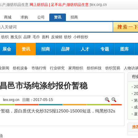
网上纺织品 | 足不出户,做纺织品生意
|tex.org.cn
商城
求购
公司
资讯
招商
：
纺织
雅戈尔
品牌
毛巾
面料
反倾销
纺纱
小样纺纱
展会
资讯
招商
品牌
人才
专题
图库
业新闻
纺机设备
市场行情
行业研究
家用纺织
纺织科技
纺织贸易
人物访
行
东昌邑市场纯涤纱报价暂稳
2
2
网
tex.org.cn
日期：2017-05-15
第
届
成
原白质优大化纱32S报12500-15000短送，纯黑纱32s
料
厦
会
推
稳