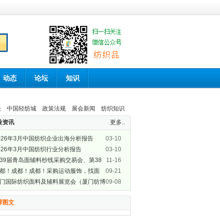
动态
论坛
知识
谈
中国轻纺城
政策法规
展会新闻
纺织知识
业资讯
更多..
026年3月中国纺织企业出海分析报告
03-10
026年3月中国纺织行业分析报告
03-10
39届青岛面辅料纱线采购交易会、第38
11-16
青岛纺织服装采购交易会盛大开幕
都！成都！成都！采购运动服饰，找面
09-21
，GOFE来了！
门国际纺织面料及辅料展览会（厦门纺博
09-08
）即将开展啦！
荐图文