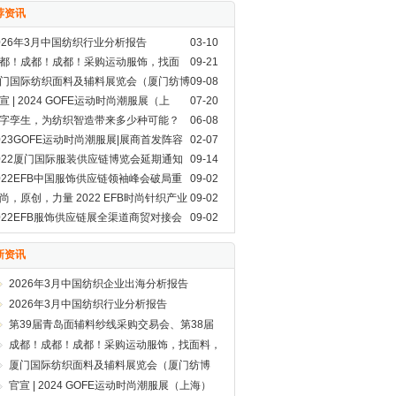
荐资讯
026年3月中国纺织行业分析报告
03-10
都！成都！成都！采购运动服饰，找面
09-21
，GOFE来了！
门国际纺织面料及辅料展览会（厦门纺博
09-08
）即将开展啦！
宣 | 2024 GOFE运动时尚潮服展（上
07-20
）
字孪生，为纺织智造带来多少种可能？
06-08
023GOFE运动时尚潮服展|展商首发阵容
02-07
就位,你Pick谁？
022厦门国际服装供应链博览会延期通知
09-14
022EFB中国服饰供应链领袖峰会破局重
09-02
，蝶变来袭！
尚，原创，力量 2022 EFB时尚针织产业
09-02
展论坛正式启动！
022EFB服饰供应链展全渠道商贸对接会
09-02
了！
新资讯
2026年3月中国纺织企业出海分析报告
2026年3月中国纺织行业分析报告
第39届青岛面辅料纱线采购交易会、第38届
青岛纺织服装采购交易会盛大开幕
成都！成都！成都！采购运动服饰，找面料，
GOFE来了！
厦门国际纺织面料及辅料展览会（厦门纺博
会）即将开展啦！
官宣 | 2024 GOFE运动时尚潮服展（上海）