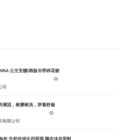
 ANNA 公主安娜)韩版吊带碎花裙
公司
尚潮流，耐磨耐洗，穿着舒服
织有限公司
瑜伽布 牛奶丝波比四面弹 睡衣泳衣面料