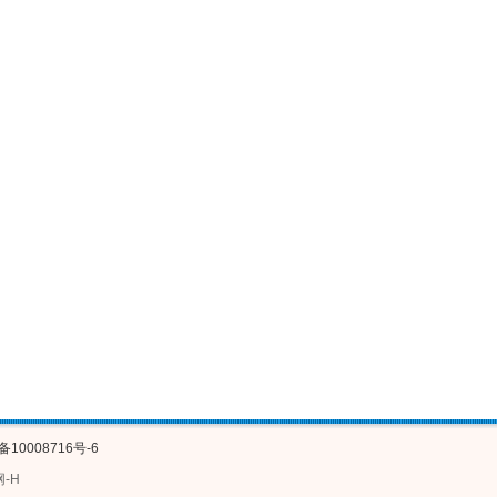
备10008716号-6
网-H