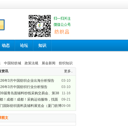
动态
论坛
知识
谈
中国轻纺城
政策法规
展会新闻
纺织知识
业资讯
更多..
026年3月中国纺织企业出海分析报告
03-10
026年3月中国纺织行业分析报告
03-10
39届青岛面辅料纱线采购交易会、第38
11-16
青岛纺织服装采购交易会盛大开幕
都！成都！成都！采购运动服饰，找面
09-21
，GOFE来了！
门国际纺织面料及辅料展览会（厦门纺博
09-08
）即将开展啦！
荐图文