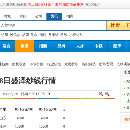
网上纺织品 | 足不出户,做纺织品生意
|tex.org.cn
商城
求购
公司
资讯
招商
：
纺织
雅戈尔
品牌
毛巾
面料
反倾销
纺纱
小样纺纱
展会
资讯
招商
品牌
人才
专题
图库
业新闻
纺机设备
市场行情
行业研究
家用纺织
纺织科技
纺织贸易
人物访
行
18日盛泽纱线行情
2
2
网
tex.org.cn
日期：2017-05-19
第
届
成
料
厦
产地
05-16(
元
/
吨
)
05-18(
元
/
吨
)
±
会
山东
14600
14600
0
推
江苏
15200
15200
0