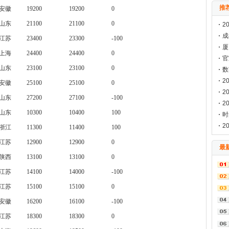
推
安徽
19200
19200
0
山东
21100
21100
0
2
成
江苏
23400
23300
-100
料
厦
上海
24400
24400
0
会
官
山东
23100
23100
0
海
数
2
安徽
25100
25100
0
已
2
山东
27200
27100
-100
2
山东
10300
10400
100
构
时
发
2
浙江
11300
11400
100
来
江苏
12900
12900
0
最
陕西
13100
13100
0
江苏
14100
14000
-100
江苏
15100
15100
0
安徽
16200
16100
-100
江苏
18300
18300
0