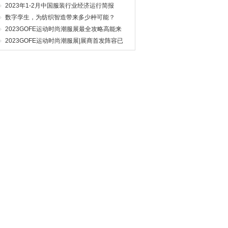
2023年1-2月中国服装行业经济运行简报
数字孪生，为纺织智造带来多少种可能？
2023GOFE运动时尚潮服展最全攻略高能来
袭，N多亮点燃爆今夏！
2023GOFE运动时尚潮服展|展商首发阵容已
就位,你Pick谁？