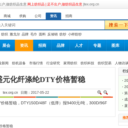
网上纺织品 | 足不出户,做纺织品生意
|tex.org.cn
商城
求购
公司
资讯
招商
：
纺织
雅戈尔
品牌
毛巾
面料
反倾销
纺纱
小样纺纱
展会
资讯
招商
品牌
人才
专题
图库
业新闻
纺机设备
市场行情
行业研究
家用纺织
纺织科技
纺织贸易
人物访
行
江盛元化纤涤纶DTY价格暂稳
2
2
网
tex.org.cn
日期：2017-05-22
第
届
成
稳，DTY150D/48F（低弹）报9400元/吨，300D/96F
料
厦
会
推
纤价格暂稳