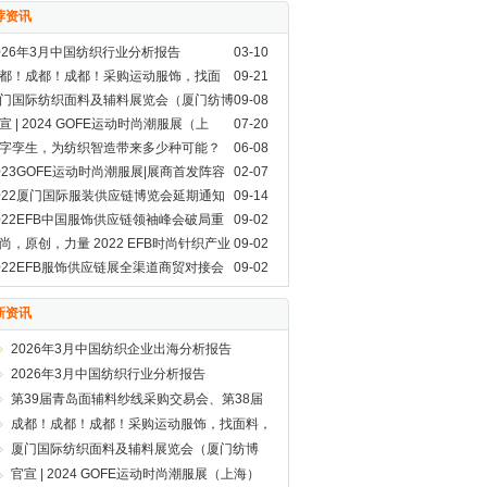
荐资讯
026年3月中国纺织行业分析报告
03-10
都！成都！成都！采购运动服饰，找面
09-21
，GOFE来了！
门国际纺织面料及辅料展览会（厦门纺博
09-08
）即将开展啦！
宣 | 2024 GOFE运动时尚潮服展（上
07-20
）
字孪生，为纺织智造带来多少种可能？
06-08
023GOFE运动时尚潮服展|展商首发阵容
02-07
就位,你Pick谁？
022厦门国际服装供应链博览会延期通知
09-14
022EFB中国服饰供应链领袖峰会破局重
09-02
，蝶变来袭！
尚，原创，力量 2022 EFB时尚针织产业
09-02
展论坛正式启动！
022EFB服饰供应链展全渠道商贸对接会
09-02
了！
新资讯
2026年3月中国纺织企业出海分析报告
2026年3月中国纺织行业分析报告
第39届青岛面辅料纱线采购交易会、第38届
青岛纺织服装采购交易会盛大开幕
成都！成都！成都！采购运动服饰，找面料，
GOFE来了！
厦门国际纺织面料及辅料展览会（厦门纺博
会）即将开展啦！
官宣 | 2024 GOFE运动时尚潮服展（上海）