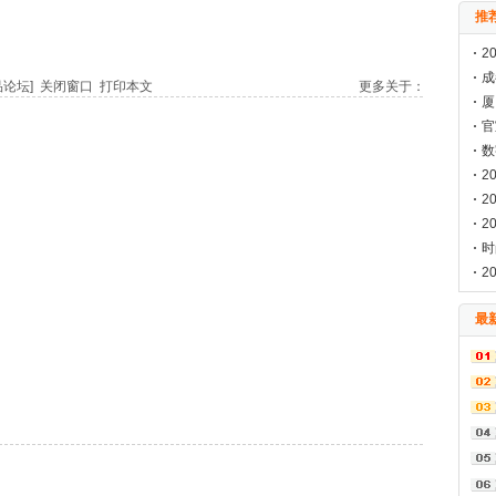
推
2
成
品论坛]
关闭窗口
打印本文
更多关于：
料
厦
会
官
海
数
2
已
2
2
构
时
发
2
来
最