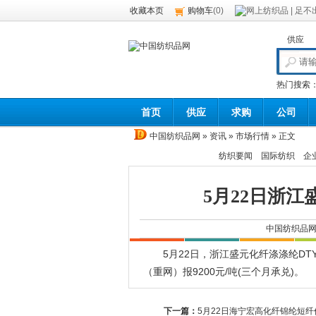
收藏本页
购物车
(
0
)
供应
热门搜索
首页
供应
求购
公司
中国纺织品网
»
资讯
»
市场行情
» 正文
纺织要闻
国际纺织
企
5月22日浙
中国纺织品
5月22日，浙江盛元化纤涤涤纶DTY价格暂
（重网）报9200元/吨(三个月承兑)。
下一篇：
5月22日海宁宏高化纤锦纶短