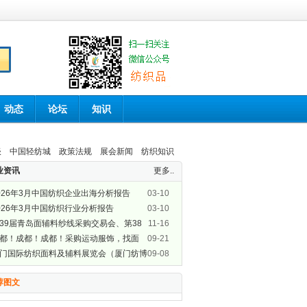
动态
论坛
知识
谈
中国轻纺城
政策法规
展会新闻
纺织知识
业资讯
更多..
026年3月中国纺织企业出海分析报告
03-10
026年3月中国纺织行业分析报告
03-10
39届青岛面辅料纱线采购交易会、第38
11-16
青岛纺织服装采购交易会盛大开幕
都！成都！成都！采购运动服饰，找面
09-21
，GOFE来了！
门国际纺织面料及辅料展览会（厦门纺博
09-08
）即将开展啦！
荐图文