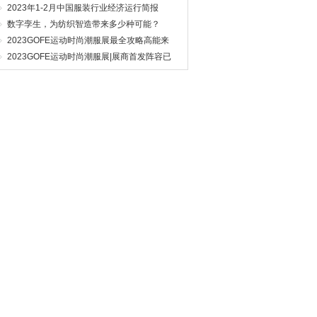
2023年1-2月中国服装行业经济运行简报
数字孪生，为纺织智造带来多少种可能？
2023GOFE运动时尚潮服展最全攻略高能来
袭，N多亮点燃爆今夏！
2023GOFE运动时尚潮服展|展商首发阵容已
就位,你Pick谁？