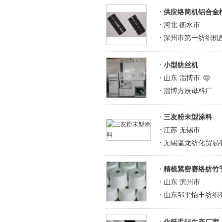
供应络筒机铝合金
河北 衡水市
深州市第一纺织机
小型纺丝机
山东 淄博市
淄博方辰母料厂
三友粉末型涂料
江苏 无锡市
无锡瀛龙纺化贸易
精梳紧密赛络纺竹
山东 滨州市
山东邹平怡丰纺织