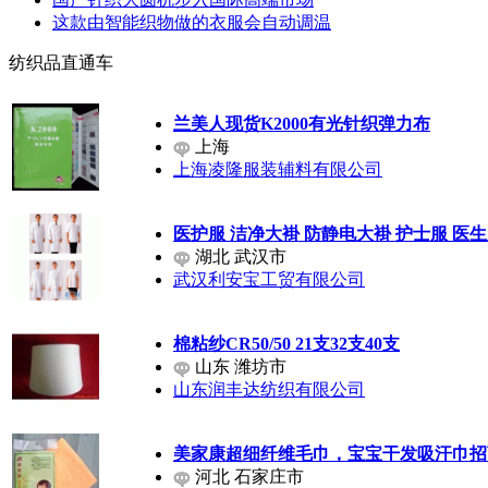
这款由智能织物做的衣服会自动调温
纺织品直通车
兰美人现货K2000有光针织弹力布
上海
上海凌隆服装辅料有限公司
医护服 洁净大褂 防静电大褂 护士服 医
湖北 武汉市
武汉利安宝工贸有限公司
棉粘纱CR50/50 21支32支40支
山东 潍坊市
山东润丰达纺织有限公司
美家康超细纤维毛巾，宝宝干发吸汗巾招
河北 石家庄市