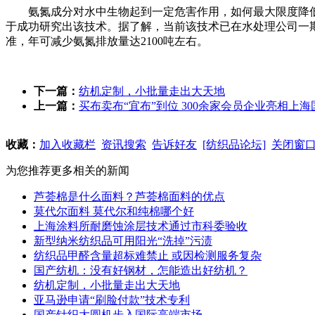
氨氮成分对水中生物起到一定危害作用，如何最大限度降低、
于成功研究出该技术。据了解，当前该技术已在水处理公司一期
准，年可减少氨氮排放量达2100吨左右。
下一篇：
纺机定制，小批量走出大天地
上一篇：
买布卖布“宜布”到位 300余家会员企业亮相上
收藏：
加入收藏栏
资讯搜索
告诉好友
[纺织品论坛]
关闭窗
为您推荐更多相关的新闻
芦荟棉是什么面料？芦荟棉面料的优点
莫代尔面料 莫代尔和纯棉哪个好
上海涂料所耐磨蚀涂层技术通过市科委验收
新型纳米纺织品可用阳光“洗掉”污渍
纺织品甲醛含量超标难禁止 或因检测服务复杂
国产纺机：没有好钢材，怎能造出好纺机？
纺机定制，小批量走出大天地
亚马逊申请“刷脸付款”技术专利
国产针织大圆机步入国际高端市场