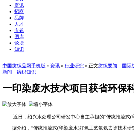
资讯
招商
品牌
人才
专题
图库
论坛
知识
中国纺织品网手机版
»
资讯
»
行业研究
» 正文
纺织要闻
国际
新闻
纺织知识
一印染废水技术项目获省环保
近日，绍兴水处理公司研发中心自主承担的“传统推流式(印染
据介绍，“传统推流式(印染废水)好氧工艺氨氮去除技术研究