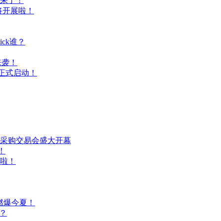
E来了！
将开展啦！
ick谁？
来袭！
坛正式启动！
装采购交易会盛大开幕
！
啦！
燃爆今夏！
谁？