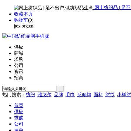
网上纺织品 | 足
收藏本页
购物车
(
0
)
|tex.org.cn
供应
商城
求购
公司
资讯
招商
热门搜索：
纺织
雅戈尔
品牌
毛巾
反倾销
面料
纺纱
小样纺
首页
供应
求购
公司
展会