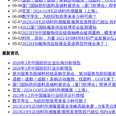
09-21
成都！成都！成都！采购运动服饰，找面料，GOF
09-08
厦门国际纺织面料及辅料展览会（厦门纺博会）即
07-20
官宣 | 2024 GOFE运动时尚潮服展（上海）
06-08
数字孪生，为纺织智造带来多少种可能？
02-07
2023GOFE运动时尚潮服展|展商首发阵容已就位,你P
09-14
2022厦门国际服装供应链博览会延期通知
09-02
2022EFB中国服饰供应链领袖峰会破局重构，蝶变
09-02
时尚，原创，力量 2022 EFB时尚针织产业发展论
09-02
2022EFB服饰供应链展全渠道商贸对接会来了！
最新资讯
2026年3月中国纺织企业出海分析报告
2026年3月中国纺织行业分析报告
第39届青岛面辅料纱线采购交易会、第38届青岛纺织服
成都！成都！成都！采购运动服饰，找面料，GOFE来了
厦门国际纺织面料及辅料展览会（厦门纺博会）即将开展
官宣 | 2024 GOFE运动时尚潮服展（上海）
2023年1-2月中国服装行业经济运行简报
数字孪生，为纺织智造带来多少种可能？
2023GOFE运动时尚潮服展最全攻略高能来袭，N多亮点
2023GOFE运动时尚潮服展|展商首发阵容已就位,你Pick