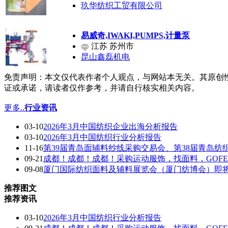
玖华纺织工贸有限公司
易威奇,IWAKI,PUMPS,计量泵
江苏 苏州市
昆山鑫磊机电
免责声明：本文仅代表作者个人观点，与网站本无关。其原创
证或承诺，请读者仅作参考，并请自行核实相关内容。
更多..
行业资讯
03-10
2026年3月中国纺织企业出海分析报告
03-10
2026年3月中国纺织行业分析报告
11-16
第39届青岛面辅料纱线采购交易会、第38届青岛纺
09-21
成都！成都！成都！采购运动服饰，找面料，GOF
09-08
厦门国际纺织面料及辅料展览会（厦门纺博会）即
推荐图文
推荐资讯
03-10
2026年3月中国纺织行业分析报告