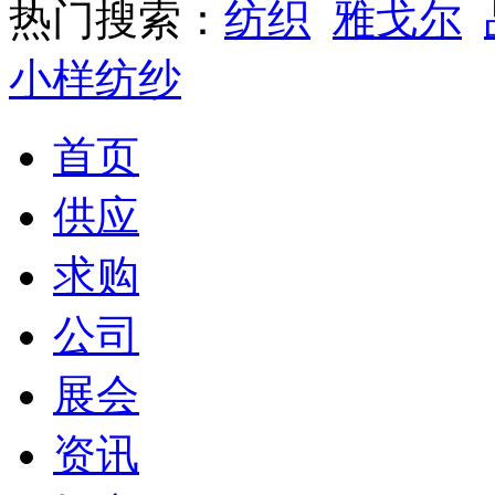
热门搜索：
纺织
雅戈尔
小样纺纱
首页
供应
求购
公司
展会
资讯