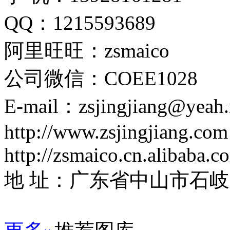
QQ：1215593689
阿里旺旺：zsmaico
公司微信：
COEE1028
E-mail：zsjingjiang@yeah.
http://www.zsjingjiang.com
http://zsmaico.cn.alibaba.c
地 址：广东省中山市石