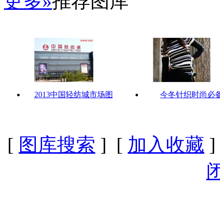
更多»
推荐图库
2013中国轻纺城市场图
今冬针织时尚必
[
图库搜索
] [
加入收藏
]