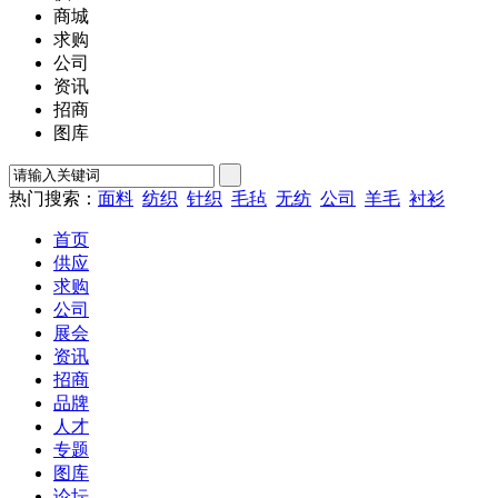
商城
求购
公司
资讯
招商
图库
热门搜索：
面料
纺织
针织
毛毡
无纺
公司
羊毛
衬衫
首页
供应
求购
公司
展会
资讯
招商
品牌
人才
专题
图库
论坛