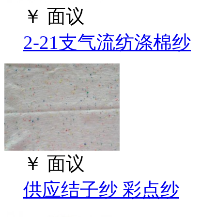
￥
面议
2-21支气流纺涤棉纱
￥
面议
供应结子纱 彩点纱