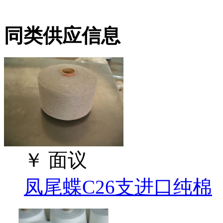
同类供应信息
￥
面议
凤尾蝶C26支进口纯棉