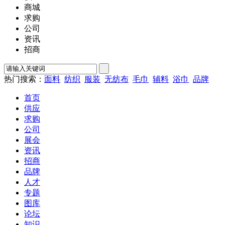
商城
求购
公司
资讯
招商
热门搜索：
面料
纺织
服装
无纺布
毛巾
辅料
浴巾
品牌
首页
供应
求购
公司
展会
资讯
招商
品牌
人才
专题
图库
论坛
知识