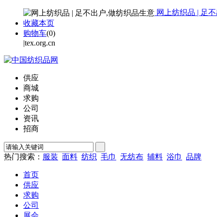
网上纺织品 | 足
收藏本页
购物车
(
0
)
|tex.org.cn
供应
商城
求购
公司
资讯
招商
热门搜索：
服装
面料
纺织
毛巾
无纺布
辅料
浴巾
品牌
首页
供应
求购
公司
展会