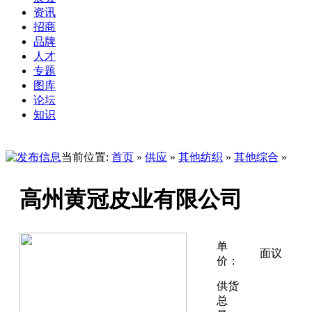
资讯
招商
品牌
人才
专题
图库
论坛
知识
当前位置:
首页
»
供应
»
其他纺织
»
其他综合
»
高州黄冠皮业有限公司
单
面议
价：
供货
总