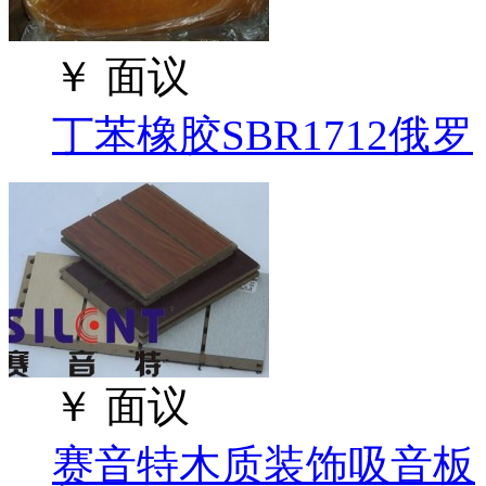
￥
面议
丁苯橡胶SBR1712俄罗
￥
面议
赛音特木质装饰吸音板