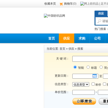
收藏本页
购物车
(
0
)
供应
热门搜索
首页
供应
求购
公司
当前位置:
首页
»
供应
»
搜索
关 键 词：
智能
标题
简
更新日期：
至
信息类型：
标价
单价范围：
~