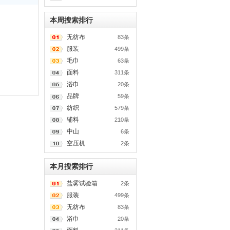
本周搜索排行
无纺布
83条
服装
499条
毛巾
63条
面料
311条
浴巾
20条
品牌
59条
纺织
579条
辅料
210条
中山
6条
空压机
2条
本月搜索排行
盐雾试验箱
2条
服装
499条
无纺布
83条
浴巾
20条