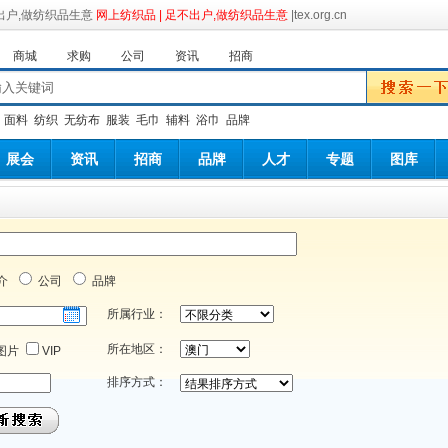
网上纺织品 | 足不出户,做纺织品生意
|tex.org.cn
商城
求购
公司
资讯
招商
：
面料
纺织
无纺布
服装
毛巾
辅料
浴巾
品牌
展会
资讯
招商
品牌
人才
专题
图库
介
公司
品牌
所属行业：
所在地区：
图片
VIP
排序方式：