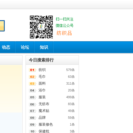
动态
论坛
知识
今日搜索排行
纺织
579条
毛巾
63条
面料
311条
浴巾
20条
服装
499条
无纺布
83条
魔术贴
49条
品牌
59条
服装修色
1条
保健枕
3条