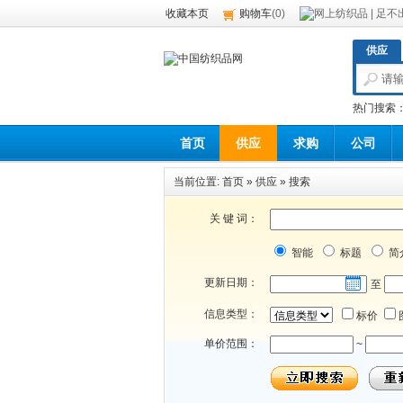
收藏本页
购物车
(
0
)
供应
热门搜索
首页
供应
求购
公司
当前位置:
首页
»
供应
»
搜索
关 键 词：
智能
标题
简
更新日期：
至
信息类型：
标价
单价范围：
~