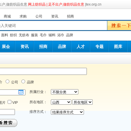
网上纺织品 | 足不出户,做纺织品生意
|tex.org.cn
商城
求购
公司
资讯
招商
：
面料
纺织
无纺布
服装
毛巾
辅料
浴巾
品牌
展会
资讯
招商
品牌
人才
专题
图库
介
公司
品牌
所属行业：
所在地区：
图片
VIP
排序方式：