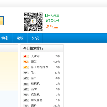
动态
论坛
知识
今日搜索排行
无纺布
83条
服装
499条
床上用品批发
3条
毛巾
63条
浴巾
20条
梳棉机
2条
品牌
59条
保健枕
3条
服装修色
1条
面料
311条