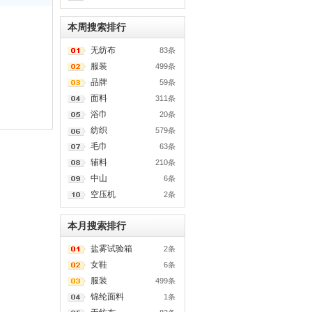
本周搜索排行
无纺布
83条
服装
499条
品牌
59条
面料
311条
浴巾
20条
纺织
579条
毛巾
63条
辅料
210条
中山
6条
空压机
2条
本月搜索排行
盐雾试验箱
2条
女鞋
6条
服装
499条
锦纶面料
1条