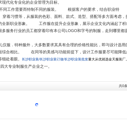
求现代化专业化的企业管理为目标。
不同工作需要而特制不同的服装。 根据客户的要求，结合职业特
穿着习惯等，从服装的色彩、面料、款式、造型、搭配等多方面考虑，
的全新职业形象。 工作服在提升企业形象，展示企业文化内涵起了积
服务行业的员工都穿着印有本公司LOGO和字号的制服，走到哪里都
仪服．特种服外，大多数要求其具有合理的价格性能比，即与设计选用
面综合相比。 在同等的美感与功能前提下，设计工作服要尽可能降低
等细处着眼。
长沙职业装/
长沙职业装订做/
长沙职业装批发
量大从优就选金天服装厂
沙市四大专业制服生产企业之一。
共
0
条