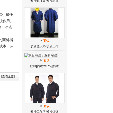
长沙职业装/长沙职业
提供最佳
极作用。
是一个流
的面料档
￥
面议
成本，从
长沙蓝大褂/长沙工作
。
￥
面议
校服|福建职业装|福建
 [查看全部]
￥
面议
长沙工作服/长沙订做