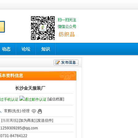
动态
论坛
知识
基本资料信息
长沙金天服装厂
[诚信档案]
人
常辉(先生) 经理
[
当前离线
]
[加为商友]
[发送信件]
1259309285@qq.com
0731-84784122