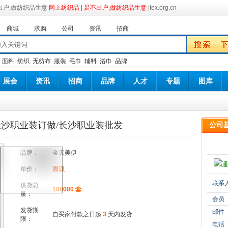
网上纺织品 | 足不出户,做纺织品生意
|tex.org.cn
商城
求购
公司
资讯
招商
：
面料
纺织
无纺布
服装
毛巾
辅料
浴巾
品牌
展会
资讯
招商
品牌
人才
专题
图库
长沙职业装订做/长沙职业装批发
公司
品牌：
金天美伊
单价：
面议
联系
供货总
100000 套
量：
会员
发货期
邮件
自买家付款之日起
3
天内发货
限：
电话