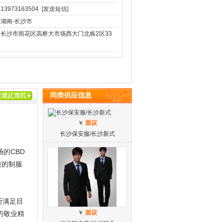
13973163504
[发送短信]
湖南-长沙市
长沙市雨花区高桥大市场西大门北栋2区33
同类供应信息
￥
面议
长沙保安服/长沙新式
的CBD
模的制服
断满足目
￥
面议
的敬业精