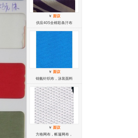
￥
面议
供应40S全棉彩条汗布
￥
面议
锦氨针织布，泳装面料
￥
面议
方格网布，帐篷网布，