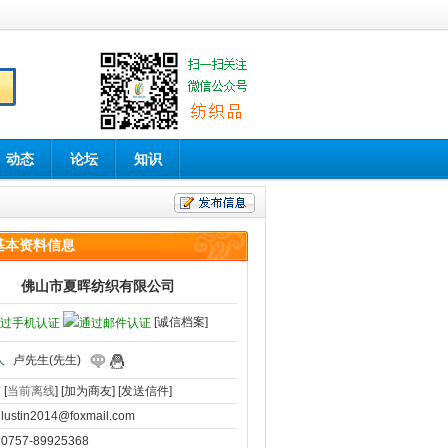
动态
论坛
知识
基本资料信息
佛山市夏晖纺织有限公司
[诚信档案]
人
卢先生(先生)
[
当前离线
]
[加为商友]
[发送信件]
lustin2014@foxmail.com
0757-89925368