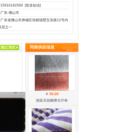
15916182560
[发送短信]
广东-佛山市
广东省佛山市禅城区张槎镇塱宝东路12号内
首层之一
同类供应信息
￥
90.00
供应天丝棉弹力汗布