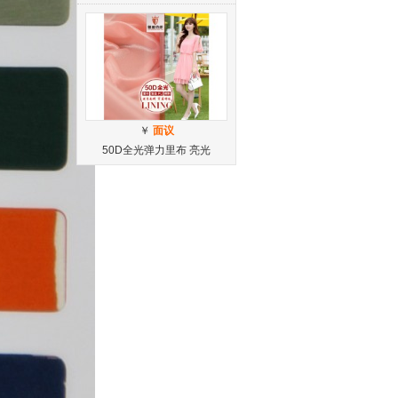
￥
面议
50D全光弹力里布 亮光