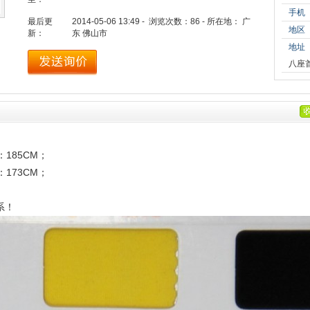
手机
最后更
2014-05-06 13:49 - 浏览次数：
86
- 所在地： 广
地区
新：
东 佛山市
地址
八座
185CM；
173CM；
系！