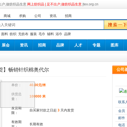
网上纺织品 | 足不出户,做纺织品生意
|tex.org.cn
商城
求购
公司
资讯
招商
：
面料
纺织
无纺布
服装
毛巾
辅料
浴巾
品牌
展会
资讯
招商
品牌
人才
专题
图库
货】畅销针织棉奥代尔
公司
单价：
40.00元/米
供货总
100000 米
量：
联系
发货期
自买家付款之日起
3
天内发货
会员
限：
邮件
有效期
长期有效
电话
至：