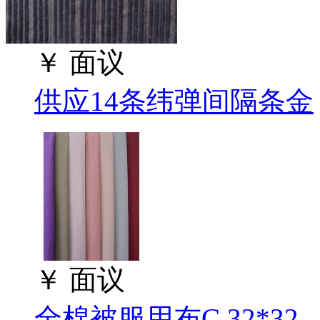
￥
面议
供应14条纬弹间隔条金
￥
面议
全棉被服用布C 32*32