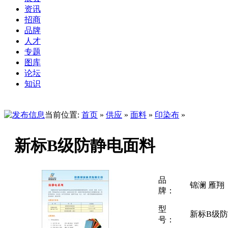
资讯
招商
品牌
人才
专题
图库
论坛
知识
当前位置:
首页
»
供应
»
面料
»
印染布
»
新标B级防静电面料
品
锦澜 雁翔
牌：
型
新标B级
号：