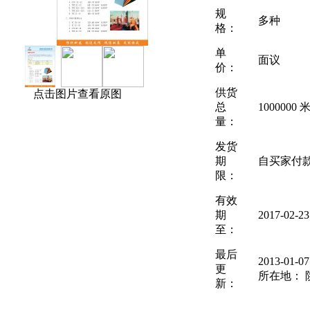
规
多种
格：
单
面议
价：
供货
点击图片查看原图
总
1000000 
量：
发货
期
自买家付
限：
有效
期
2017-02-2
至：
最后
2013-01-
更
所在地： 
新：