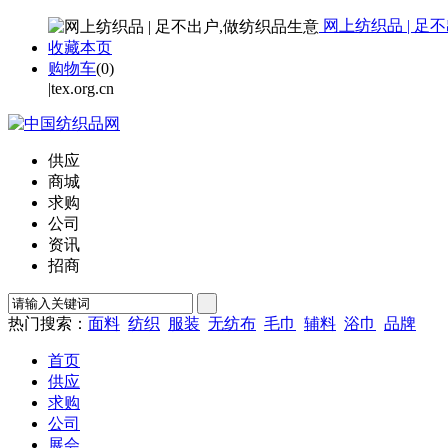
网上纺织品 | 足
收藏本页
购物车
(
0
)
|tex.org.cn
供应
商城
求购
公司
资讯
招商
热门搜索：
面料
纺织
服装
无纺布
毛巾
辅料
浴巾
品牌
首页
供应
求购
公司
展会