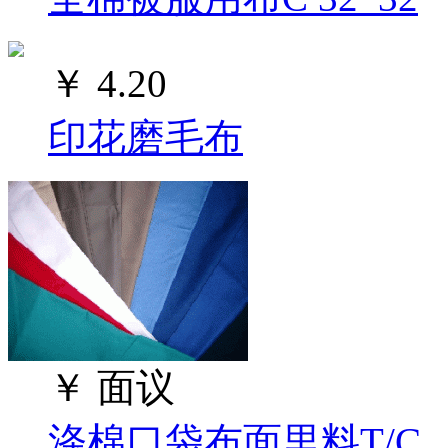
￥
4.20
印花磨毛布
￥
面议
涤棉口袋布面里料T/C