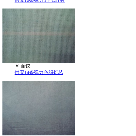
供应16条弹力T／C灯芯
￥
面议
供应14条弹力色织灯芯