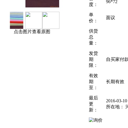
96*72
度：
单
面议
价：
供货
点击图片查看原图
总
量：
发货
期
自买家付
限：
有效
期
长期有效
至：
最后
2016-03-
更
所在地： 
新：