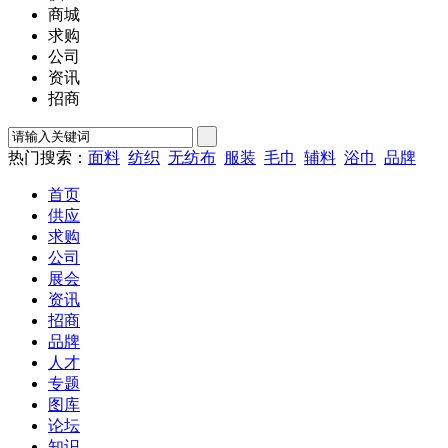
商城
求购
公司
资讯
招商
热门搜索：
面料
纺织
无纺布
服装
毛巾
辅料
浴巾
品牌
首页
供应
求购
公司
展会
资讯
招商
品牌
人才
专题
图库
论坛
知识