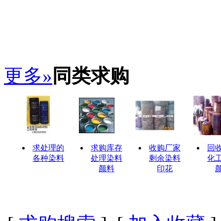
更多»
同类求购
求处理的
求购库存
收购厂家
回
各种染料
处理染料
剩余染料
化
颜料
印花