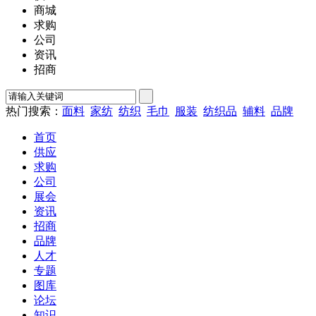
商城
求购
公司
资讯
招商
热门搜索：
面料
家纺
纺织
毛巾
服装
纺织品
辅料
品牌
首页
供应
求购
公司
展会
资讯
招商
品牌
人才
专题
图库
论坛
知识