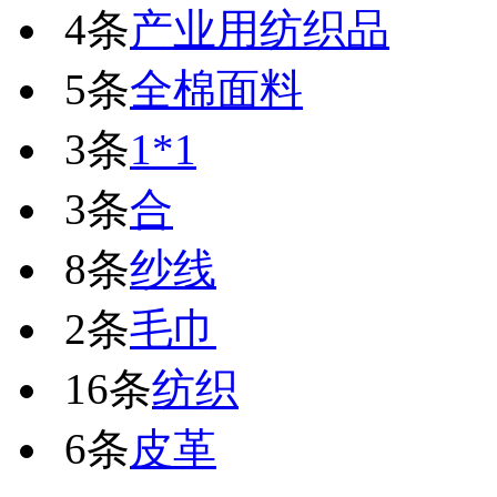
4条
产业用纺织品
5条
全棉面料
3条
1*1
3条
合
8条
纱线
2条
毛巾
16条
纺织
6条
皮革