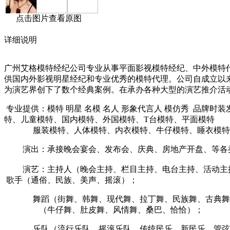
点击图片查看原图
详细说明
广州艾格模特经纪公司专业从事平面影视模特经纪、中外模特
供国内外影视明星经纪和专业优秀的模特代理。公司自成立以
为演艺界创下了数个经典案例。在承办各种大型的演艺推介活
专业提供：模特 明星 名模 名人 形象代言人 模仿秀 品牌
特、儿童模特、国内模特、外国模特、T台模特、平面模特
服装模特、人体模特、内衣模特、牛仔模特、睡衣模特、化
演出：承接晚会宴会、发布会、庆典、房地产开盘、等各
演艺：主持人（晚会主持、栏目主持、电台主持、活动主
歌手（通俗、民族、美声、摇滚）；
舞蹈（街舞、韩舞、现代舞、拉丁舞、民族舞、古典舞
（牛仔舞、肚皮舞、风情舞、桑巴、恰恰）；
乐队（流行乐队、摇滚乐队、传统民乐、新民乐、管弦