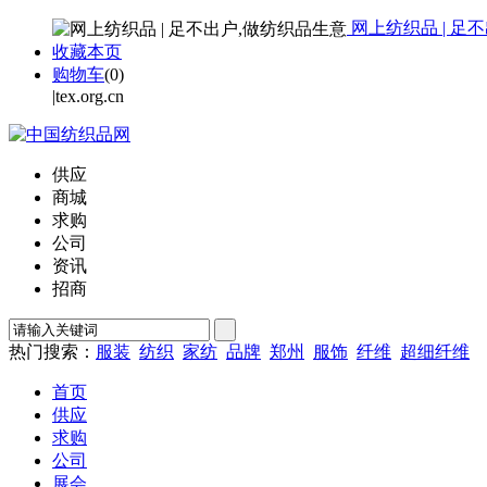
网上纺织品 | 足
收藏本页
购物车
(
0
)
|tex.org.cn
供应
商城
求购
公司
资讯
招商
热门搜索：
服装
纺织
家纺
品牌
郑州
服饰
纤维
超细纤维
首页
供应
求购
公司
展会