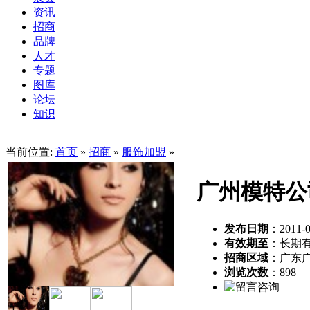
资讯
招商
品牌
人才
专题
图库
论坛
知识
当前位置:
首页
»
招商
»
服饰加盟
»
广州模特公
发布日期
：2011-0
有效期至
：长期
招商区域
：广东
浏览次数
：
898