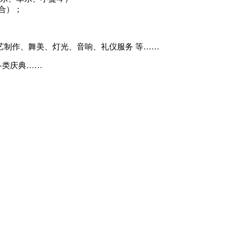
合）；
制作、舞美、灯光、音响、礼仪服务 等……
各类庆典……