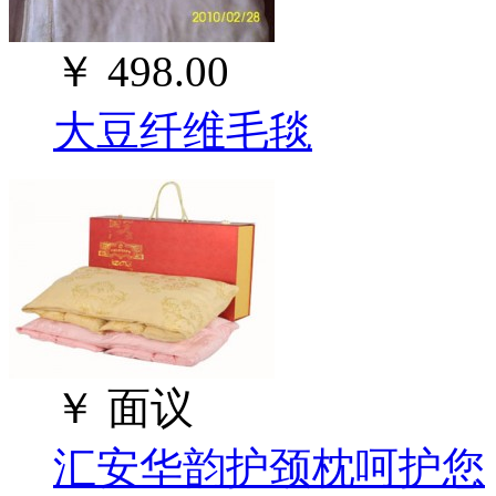
￥
498.00
大豆纤维毛毯
￥
面议
汇安华韵护颈枕呵护您