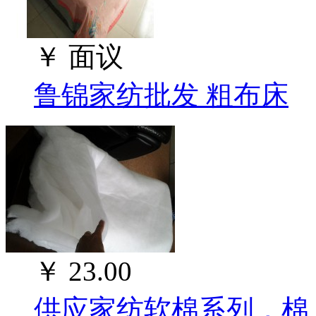
￥
面议
鲁锦家纺批发 粗布床
￥
23.00
供应家纺软棉系列，棉