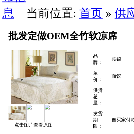
当前位置:
首页
»
供
批发定做OEM全竹软凉席
品
慕锦
牌：
单
面议
价：
供货
总
量：
发货
期
自买家付
点击图片查看原图
限：