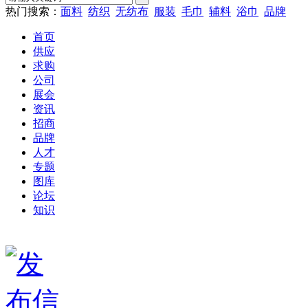
热门搜索：
面料
纺织
无纺布
服装
毛巾
辅料
浴巾
品牌
首页
供应
求购
公司
展会
资讯
招商
品牌
人才
专题
图库
论坛
知识