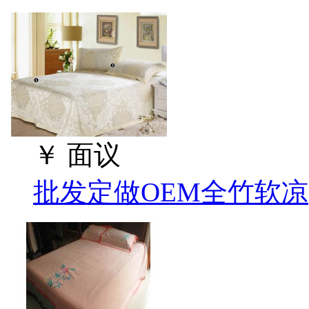
￥
面议
批发定做OEM全竹软凉