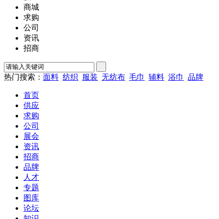
商城
求购
公司
资讯
招商
热门搜索：
面料
纺织
服装
无纺布
毛巾
辅料
浴巾
品牌
首页
供应
求购
公司
展会
资讯
招商
品牌
人才
专题
图库
论坛
知识