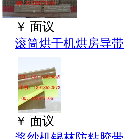
￥
面议
滚筒烘干机烘房导带
￥
面议
浆纱机锡林防粘胶带