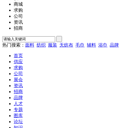
商城
求购
公司
资讯
招商
热门搜索：
面料
纺织
服装
无纺布
毛巾
辅料
浴巾
品牌
首页
供应
求购
公司
展会
资讯
招商
品牌
人才
专题
图库
论坛
知识