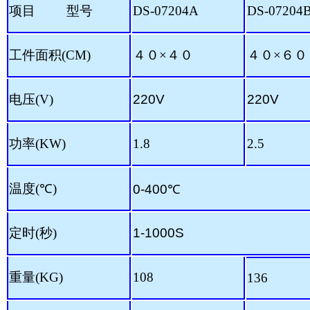
项目
型号
DS-07204A
DS-07204
工件面积
(CM)
４０
×
４０
４０
×
６０
电压(V)
220V
220V
功率(KW)
1.8
2.5
温度(
℃
)
0-400
℃
定时(秒)
1-1000S
重量(KG)
108
136