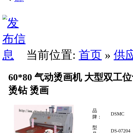
当前位置:
首页
»
供
60*80 气动烫画机 大型双工
烫钻 烫画
品
DSMC
牌：
型
DS-07204