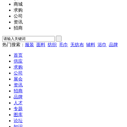
商城
求购
公司
资讯
招商
热门搜索：
服装
面料
纺织
毛巾
无纺布
辅料
浴巾
品牌
首页
供应
求购
公司
展会
资讯
招商
品牌
人才
专题
图库
论坛
知识