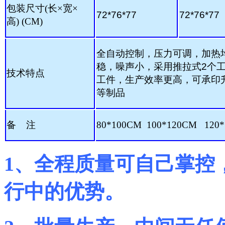
包装尺寸(长×宽×
72*76*77
72*76*77
高)
(CM)
全自动控制，压力可调，加热
稳，噪声小，采用推拉式
2
个
技术特点
工件，生产效率更高，可承印
等制品
备
注
80*100CM 100*120CM 120
1、
全程质量可自己掌控
行中的优势。