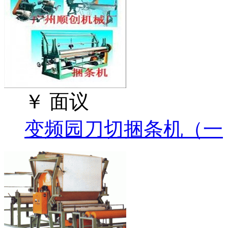
￥
面议
变频园刀切捆条机（一