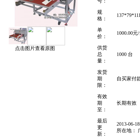
号：
规
137*79*
格：
单
1000.00元
价：
供货
点击图片查看原图
总
1000 台
量：
发货
期
自买家付
限：
有效
期
长期有效
至：
最后
2013-06-
更
所在地： 
新：