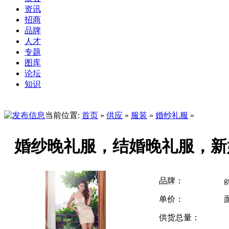
资讯
招商
品牌
人才
专题
图库
论坛
知识
当前位置:
首页
»
供应
»
服装
»
婚纱礼服
»
婚纱晚礼服，结婚晚礼服，新
品牌：
g
单价：
供货总量：