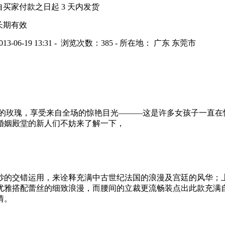
自买家付款之日起
3
天内发货
长期有效
013-06-19 13:31 - 浏览次数：
385
- 所在地： 广东 东莞市
的玫瑰，享受来自全场的惊艳目光———这是许多女孩子一直在
婚姻殿堂的新人们不妨来了解一下，
纱的交错运用，来诠释充满中古世纪法国的浪漫及宫廷的风华；
优雅搭配蕾丝的细致浪漫，而腰间的立裁更流畅装点出此款充满
情。