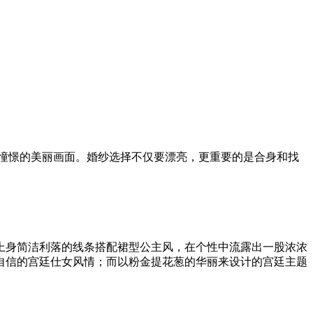
憧憬的美丽画面。婚纱选择不仅要漂亮，更重要的是合身和找
上身简洁利落的线条搭配裙型公主风，在个性中流露出一股浓浓
自信的宫廷仕女风情；而以粉金提花葱的华丽来设计的宫廷主题