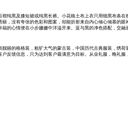
百褶纯黑及膝短裙或纯黑长裤。小花格土布上衣只用细黑布条在
秀丽，没有夸张的色彩和图案，却能折射来自内心倾心倾慕的眼
幸福的心情便在小步姗姗中洋溢开来。蓝与黑的净色搭配，交融
新靓丽的格格装，粗犷大气的蒙古装，中国历代古典服装，绣荷
客户反馈信息，只为达到客户最满意为目标。从业
礼服
，
晚礼服