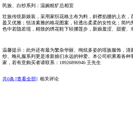
民族、白纱系列：温婉粗犷总相宜
壮族传统新娘装，采用家织花格土布为料，斜襟掐腰的上衣，
盈又优雅；恬淡素雅的格花图案，轻透出柔柔的女性化；简约
色中若隐若现，精致的绣花鞋下轻挪莲步，新娘羞涩、甜蜜、
温馨提示：此外还有最为繁杂华丽、绚炫多姿的瑶族服饰，清
纱、晚礼服系列更是准新娘们永远的钟爱。本公司积累着各种
家，若有意购买者请联系：
18926896946
王先生
共
0
条 [查看全部]
相关评论