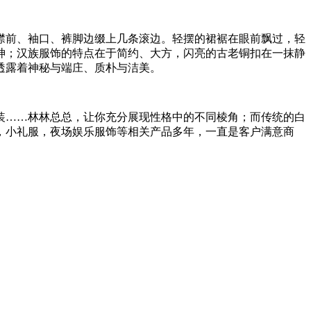
襟前、袖口、裤脚边缀上几条滚边。轻摆的裙裾在眼前飘过，轻
神；汉族服饰的特点在于简约、大方，闪亮的古老铜扣在一抹静
透露着神秘与端庄、质朴与洁美。
装……林林总总，让你充分展现性格中的不同棱角；而传统的白
，
小礼服
，
夜场娱乐服饰
等相关产品多年，一直是客户满意商