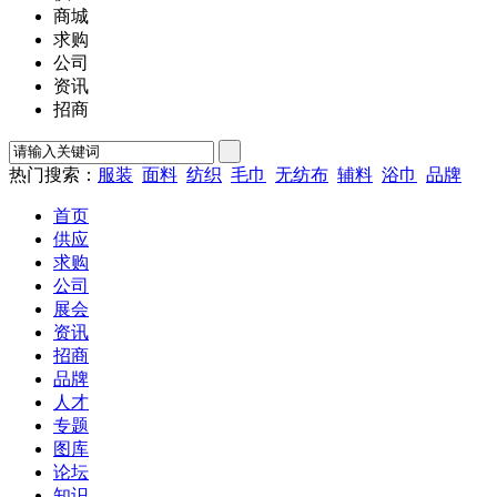
商城
求购
公司
资讯
招商
热门搜索：
服装
面料
纺织
毛巾
无纺布
辅料
浴巾
品牌
首页
供应
求购
公司
展会
资讯
招商
品牌
人才
专题
图库
论坛
知识