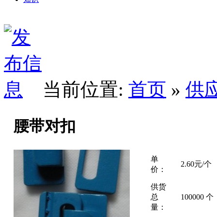
当前位置:
首页
»
供
腰带对扣
单
2.60元/个
价：
供货
总
100000 个
量：