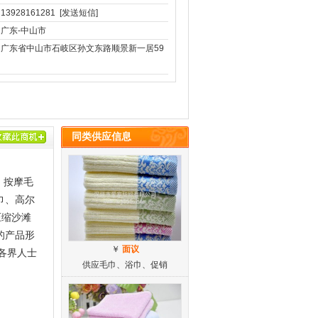
13928161281
[发送短信]
广东-中山市
广东省中山市石岐区孙文东路顺景新一居59
同类供应信息
、按摩毛
巾、高尔
压缩沙滩
的产品形
￥
面议
各界人士
供应毛巾、浴巾、促销