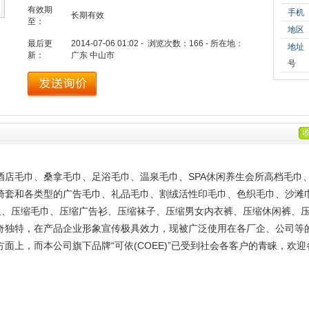
有效期
手机
长期有效
至：
地区
最后更
2014-07-06 01:02 - 浏览次数：
166
- 所在地：
地址
新：
广东 中山市
号
酒店毛巾、桑拿毛巾、足浴毛巾、温泉毛巾、
SPA休闲养生会所高档毛巾
椅套和各类型的广告毛巾、礼品毛巾、割绒活性印毛巾、色织毛巾、沙滩
恤、压缩毛巾、压缩广告衫、压缩袜子、压缩男女内衣裤、压缩休闲裤、
奇独特，在产品企业形象宣传极具效力，现被广泛使用在各厂企、公司等
方面上，
而本公司旗下品牌
“可依(COEE)”已受到社会各客户的青睐，
欢迎