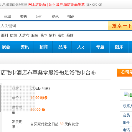
网上纺织品 | 足不出户,做纺织品生意
|tex.org.cn
商城
求购
公司
资讯
招商
：
面料
纺织
无纺布
服装
毛巾
辅料
浴巾
品牌
展会
资讯
招商
品牌
人才
专题
图库
酒店毛巾酒店布草桑拿服浴袍足浴毛巾台布
公司
品牌：
COEE(可依)
单价：
19.00元/条
联系
供货总
10000 条
量：
会员
发货期
邮件
自买家付款之日起
30
天内发货
限：
电话