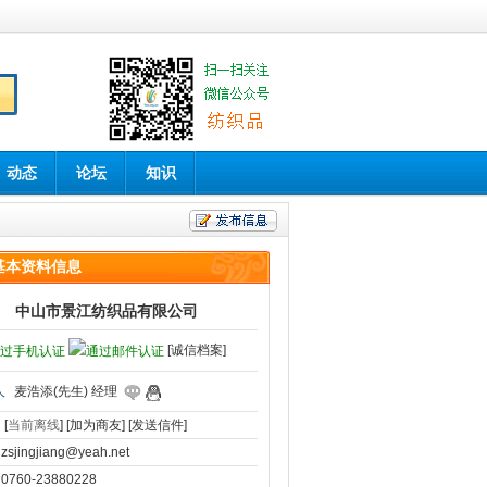
动态
论坛
知识
基本资料信息
中山市景江纺织品有限公司
[诚信档案]
人
麦浩添(先生) 经理
[
当前离线
]
[加为商友]
[发送信件]
zsjingjiang@yeah.net
0760-23880228