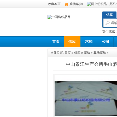
收藏本页
购物车
(
0
)
供应
热门搜索
首页
供应
求购
公司
当前位置:
首页
»
供应
»
家纺
»
其他家纺
»
中山景江生产会所毛巾