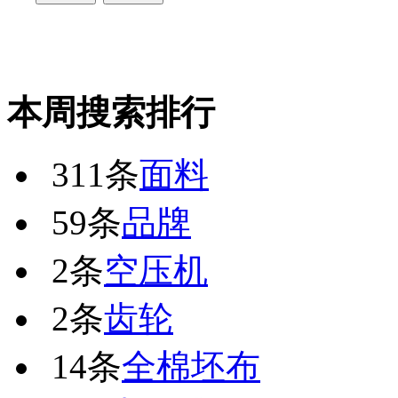
本周搜索排行
311条
面料
59条
品牌
2条
空压机
2条
齿轮
14条
全棉坯布