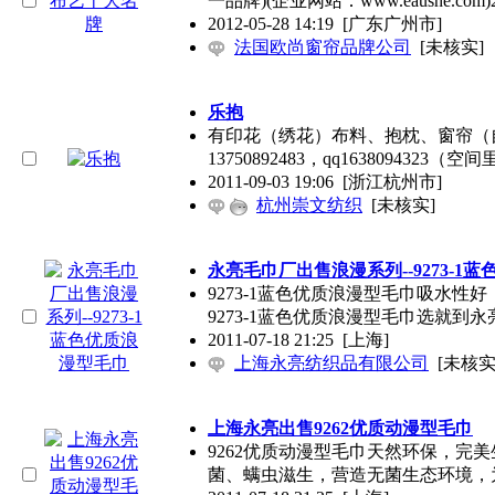
一品牌)(企业网站：www.eaushe.com)
2012-05-28 14:19
[广东广州市]
法国欧尚窗帘品牌公司
[未核实]
乐抱
有印花（绣花）布料、抱枕、窗帘（
13750892483，qq1638094323
2011-09-03 19:06
[浙江杭州市]
杭州崇文纺织
[未核实]
永亮毛巾厂出售浪漫系列--9273-1
9273-1蓝色优质浪漫型毛巾吸水
9273-1蓝色优质浪漫型毛巾选就到永
2011-07-18 21:25
[上海]
上海永亮纺织品有限公司
[未核实
上海永亮出售9262优质动漫型毛巾
9262优质动漫型毛巾天然环保，完
菌、螨虫滋生，营造无菌生态环境，