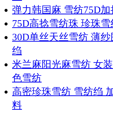
弹力韩国麻 雪纺75D
75D高捻雪纺珠 珍珠
30D单丝天丝雪纺 薄纱
绉
米兰麻阳光麻雪纺 女装
色雪纺
高密珍珠雪纺 雪纺绉 
料