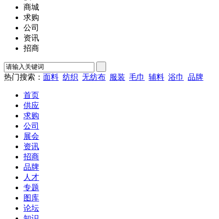
商城
求购
公司
资讯
招商
热门搜索：
面料
纺织
无纺布
服装
毛巾
辅料
浴巾
品牌
首页
供应
求购
公司
展会
资讯
招商
品牌
人才
专题
图库
论坛
知识