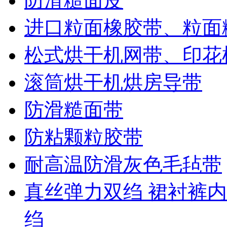
防滑糙面皮
进口粒面橡胶带、粒面
松式烘干机网带、印花
滚筒烘干机烘房导带
防滑糙面带
防粘颗粒胶带
耐高温防滑灰色毛毡带
真丝弹力双绉 裙衬裤内
绉