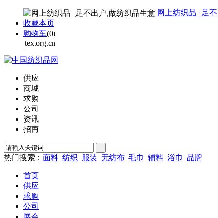
网上纺织品 | 足
收藏本页
购物车
(
0
)
|tex.org.cn
供应
商城
求购
公司
资讯
招商
热门搜索：
面料
纺织
服装
无纺布
毛巾
辅料
浴巾
品牌
首页
供应
求购
公司
展会