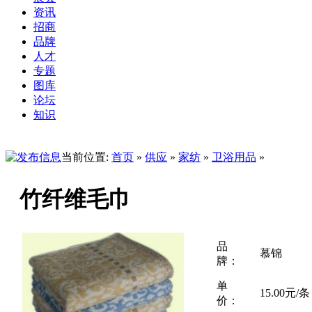
资讯
招商
品牌
人才
专题
图库
论坛
知识
当前位置:
首页
»
供应
»
家纺
»
卫浴用品
»
竹纤维毛巾
品
慕锦
牌：
单
15.00元/条
价：