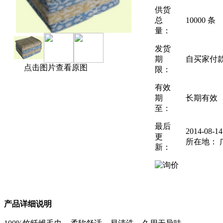
供货
总
10000 条
量：
发货
期
自买家付
点击图片查看原图
限：
有效
期
长期有效
至：
最后
2014-08-
更
所在地： 
新：
产品详细说明