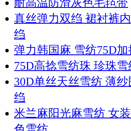
耐高温防滑灰色毛毡带
真丝弹力双绉 裙衬裤内
绉
弹力韩国麻 雪纺75D
75D高捻雪纺珠 珍珠
30D单丝天丝雪纺 薄纱
绉
米兰麻阳光麻雪纺 女装
色雪纺