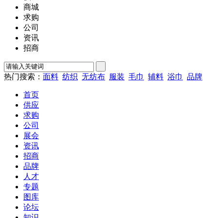
商城
求购
公司
资讯
招商
热门搜索：
面料
纺织
无纺布
服装
毛巾
辅料
浴巾
品牌
首页
供应
求购
公司
展会
资讯
招商
品牌
人才
专题
图库
论坛
知识