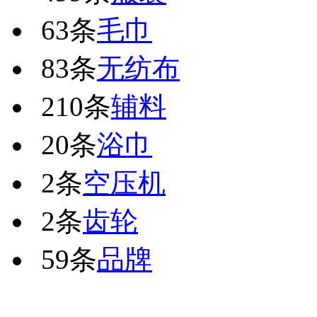
63条
毛巾
83条
无纺布
210条
辅料
20条
浴巾
2条
空压机
2条
齿轮
59条
品牌