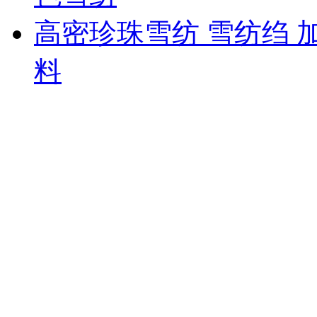
高密珍珠雪纺 雪纺绉 
料