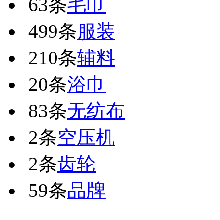
63条
毛巾
499条
服装
210条
辅料
20条
浴巾
83条
无纺布
2条
空压机
2条
齿轮
59条
品牌