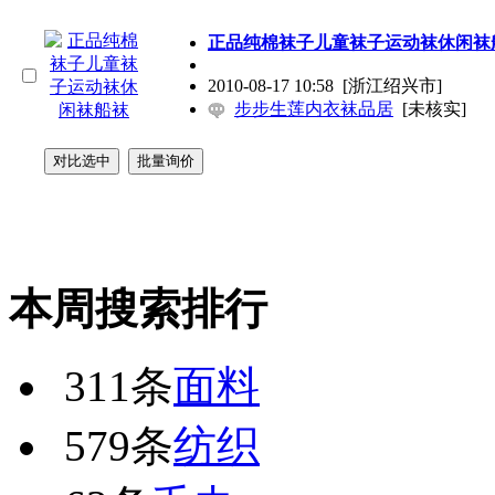
正品纯棉袜子儿童袜子运动袜休闲袜
2010-08-17 10:58
[浙江绍兴市]
步步生莲内衣袜品居
[未核实]
本周搜索排行
311条
面料
579条
纺织