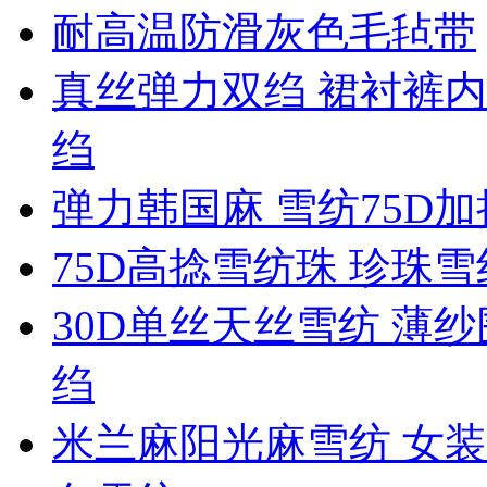
耐高温防滑灰色毛毡带
真丝弹力双绉 裙衬裤内
绉
弹力韩国麻 雪纺75D
75D高捻雪纺珠 珍珠
30D单丝天丝雪纺 薄纱
绉
米兰麻阳光麻雪纺 女装