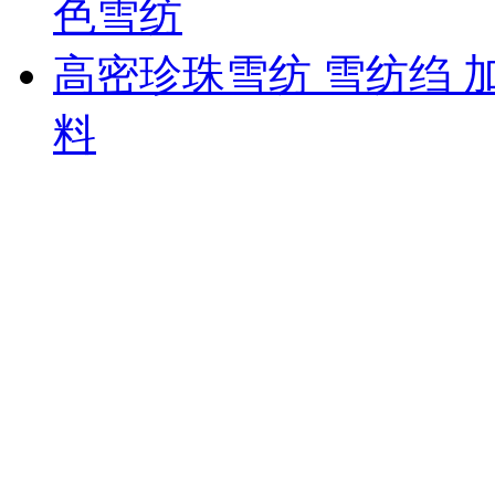
色雪纺
高密珍珠雪纺 雪纺绉 
料