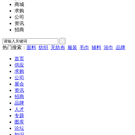
商城
求购
公司
资讯
招商
热门搜索：
面料
纺织
无纺布
服装
毛巾
辅料
浴巾
品牌
首页
供应
求购
公司
展会
资讯
招商
品牌
人才
专题
图库
论坛
知识