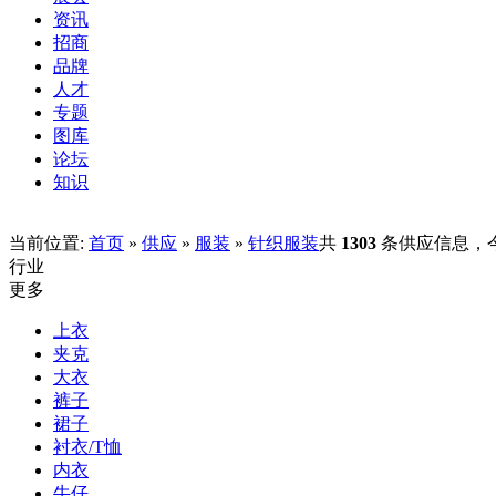
资讯
招商
品牌
人才
专题
图库
论坛
知识
当前位置:
首页
»
供应
»
服装
»
针织服装
共
1303
条供应信息，
行业
更多
上衣
夹克
大衣
裤子
裙子
衬衣/T恤
内衣
牛仔