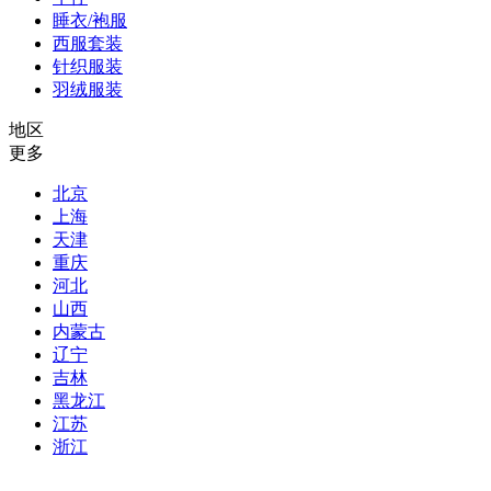
睡衣/袍服
西服套装
针织服装
羽绒服装
地区
更多
北京
上海
天津
重庆
河北
山西
内蒙古
辽宁
吉林
黑龙江
江苏
浙江