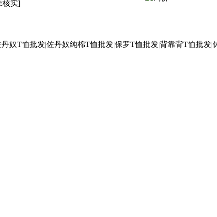
未核实]
丹奴T恤批发|佐丹奴纯棉T恤批发|保罗T恤批发|背靠背T恤批发|休