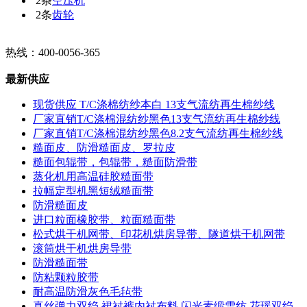
2条
空压机
2条
齿轮
热线：400-0056-365
最新供应
现货供应 T/C涤棉纺纱本白 13支气流纺再生棉纱线
厂家直销T/C涤棉混纺纱黑色13支气流纺再生棉纱线
厂家直销T/C涤棉混纺纱黑色8.2支气流纺再生棉纱线
糙面皮、防滑糙面皮、罗拉皮
糙面包辊带，包辊带，糙面防滑带
蒸化机用高温硅胶糙面带
拉幅定型机黑短绒糙面带
防滑糙面皮
进口粒面橡胶带、粒面糙面带
松式烘干机网带、印花机烘房导带、隧道烘干机网带
滚筒烘干机烘房导带
防滑糙面带
防粘颗粒胶带
耐高温防滑灰色毛毡带
真丝弹力双绉 裙衬裤内衬布料 闪光素缎雪纺 花瑶双绉