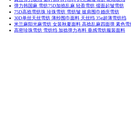
弹力韩国麻 雪纺75D加捻乱麻 轻盈雪纺 缎面起皱雪纺
75D高捻雪纺珠 珍珠雪纺 雪纺皱 披肩围巾婚庆雪纺
30D单丝天丝雪纺 薄纱围巾面料 天丝绉 35g超薄雪纺绉
米兰麻阳光麻雪纺 女装秋夏面料 高捻乱麻四面弹 素色雪
高密珍珠雪纺 雪纺绉 加捻弹力布料 垂感雪纺服装面料