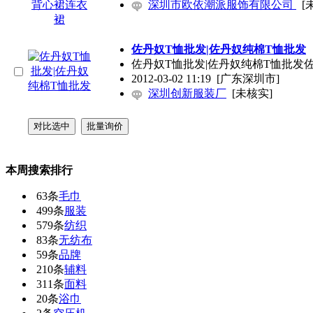
深圳市欧依潮派服饰有限公司
[
佐丹奴T恤批发|佐丹奴纯棉T恤批发
佐丹奴T恤批发|佐丹奴纯棉T恤批发佐
2012-03-02 11:19
[广东深圳市]
深圳创新服装厂
[未核实]
本周搜索排行
63条
毛巾
499条
服装
579条
纺织
83条
无纺布
59条
品牌
210条
辅料
311条
面料
20条
浴巾