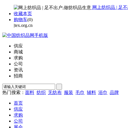
网上纺织品 | 足
收藏本页
购物车
(
0
)
|tex.org.cn
供应
商城
求购
公司
资讯
招商
热门搜索：
面料
纺织
无纺布
服装
毛巾
辅料
浴巾
品牌
首页
供应
求购
公司
展会