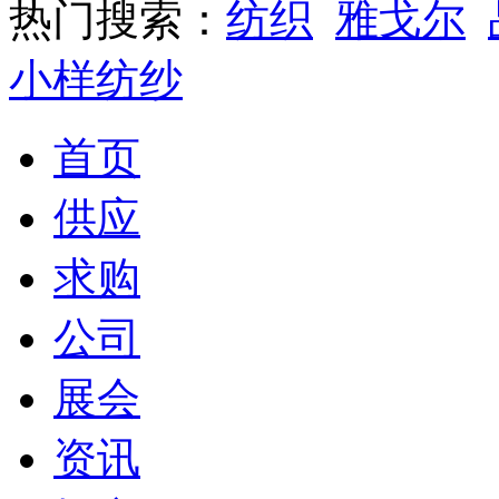
热门搜索：
纺织
雅戈尔
小样纺纱
首页
供应
求购
公司
展会
资讯