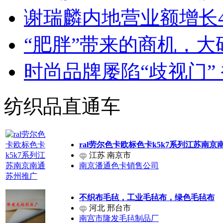
谢瑞麟内地营业额增长4
“肥胖”带来的商机，
时尚品牌屡陷“歧视门” 
纺织品直通车
ral劳尔色卡欧标色卡k5k7系列江苏南
江苏 南京市
南京潘通色卡销售公司
不织布毛毡，工业毛毡布，绿色毛毡布
河北 邢台市
南宫市隆发毛毡制品厂