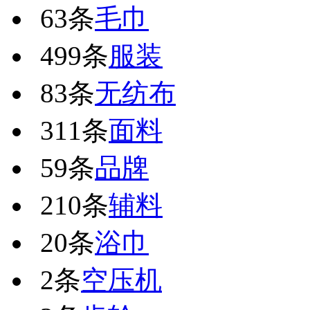
63条
毛巾
499条
服装
83条
无纺布
311条
面料
59条
品牌
210条
辅料
20条
浴巾
2条
空压机