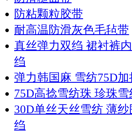
防粘颗粒胶带
耐高温防滑灰色毛毡带
真丝弹力双绉 裙衬裤内
绉
弹力韩国麻 雪纺75D
75D高捻雪纺珠 珍珠
30D单丝天丝雪纺 薄纱
绉