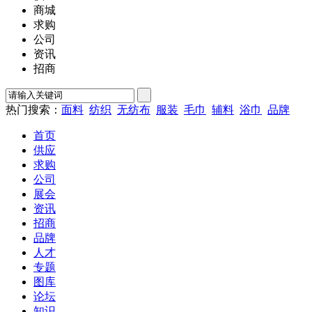
商城
求购
公司
资讯
招商
热门搜索：
面料
纺织
无纺布
服装
毛巾
辅料
浴巾
品牌
首页
供应
求购
公司
展会
资讯
招商
品牌
人才
专题
图库
论坛
知识