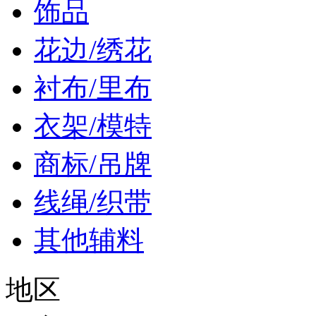
饰品
花边/绣花
衬布/里布
衣架/模特
商标/吊牌
线绳/织带
其他辅料
地区