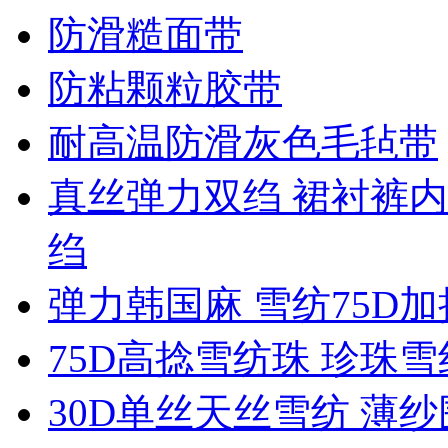
防滑糙面带
防粘颗粒胶带
耐高温防滑灰色毛毡带
真丝弹力双绉 裙衬裤内
绉
弹力韩国麻 雪纺75D
75D高捻雪纺珠 珍珠
30D单丝天丝雪纺 薄纱