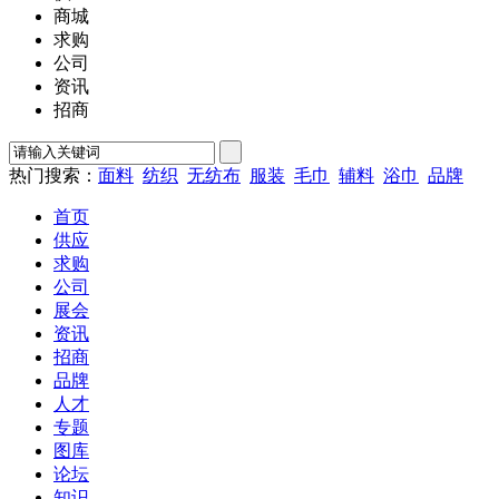
商城
求购
公司
资讯
招商
热门搜索：
面料
纺织
无纺布
服装
毛巾
辅料
浴巾
品牌
首页
供应
求购
公司
展会
资讯
招商
品牌
人才
专题
图库
论坛
知识