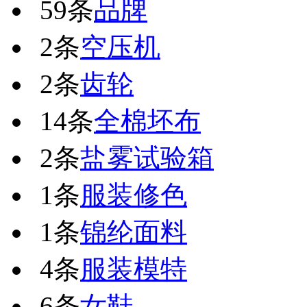
59条
品牌
2条
空压机
2条
齿轮
14条
全棉坯布
2条
盐雾试验箱
1条
服装修色
1条
锦纶面料
4条
服装模特
6条
女鞋