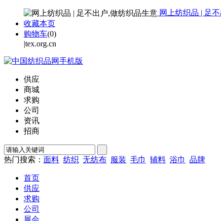
网上纺织品 | 足
收藏本页
购物车
(
0
)
|tex.org.cn
供应
商城
求购
公司
资讯
招商
热门搜索：
面料
纺织
无纺布
服装
毛巾
辅料
浴巾
品牌
首页
供应
求购
公司
展会