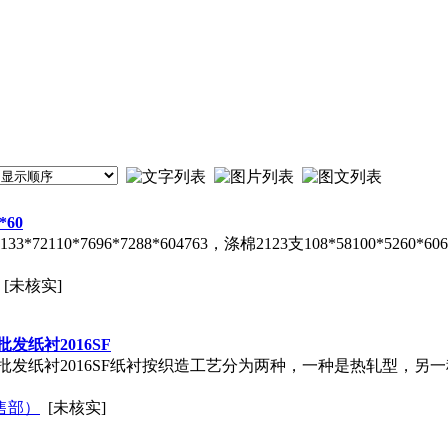
*60
2110*7696*7288*604763，涤棉2123支108*58100*5
[未核实]
发纸衬2016SF
批发纸衬2016SF纸衬按织造工艺分为两种，一种是热轧型，另一
售部）
[未核实]