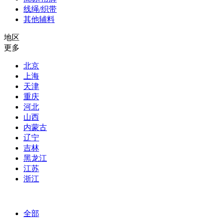
线绳/织带
其他辅料
地区
更多
北京
上海
天津
重庆
河北
山西
内蒙古
辽宁
吉林
黑龙江
江苏
浙江
全部