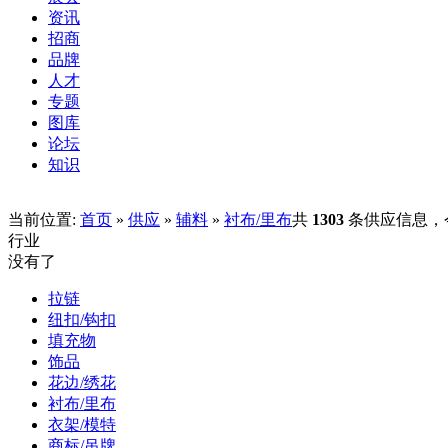
资讯
招商
品牌
人才
专题
图库
论坛
知识
当前位置:
首页
»
供应
»
辅料
»
衬布/里布
共
1303
条供应信息，
行业
没有了
拉链
纽扣/钩扣
填充物
饰品
花边/绣花
衬布/里布
衣架/模特
商标/吊牌