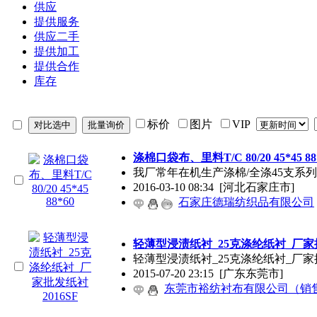
供应
提供服务
供应二手
提供加工
提供合作
库存
标价
图片
VIP
涤棉口袋布、里料T/C 80/20 45*45 88
我厂常年在机生产涤棉/全涤45支系列133*7
2016-03-10 08:34
[河北石家庄市]
石家庄德瑞纺织品有限公司
轻薄型浸渍纸衬_25克涤纶纸衬_厂家批
轻薄型浸渍纸衬_25克涤纶纸衬_厂家
2015-07-20 23:15
[广东东莞市]
东莞市裕纺衬布有限公司（销