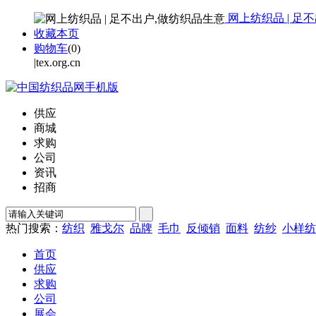
网上纺织品 | 足
收藏本页
购物车
(
0
)
|tex.org.cn
供应
商城
求购
公司
资讯
招商
热门搜索：
纺织
雅戈尔
品牌
毛巾
反倾销
面料
纺纱
小样纺
首页
供应
求购
公司
展会